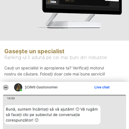
Gasește un specialist
Ranking-ul îi adună pe cei mai buni din industrie
Cauți un specialist in apropierea ta? Verificați motorul
nostru de căutare. Folosiți doar cele mai bune servicii!
ȘOIMII Gastronomiei
Live chat
Căutare
14:50
Bună, suntem încântați să vă ajutăm! 🙂 Vă rugăm
să faceți clic pe subiectul de conversație
corespunzător! 🙂