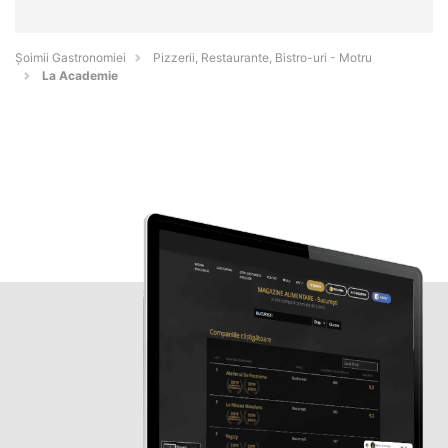
Șoimii Gastronomiei
Pizzerii, Restaurante, Bistro-uri - Motru
La Academie