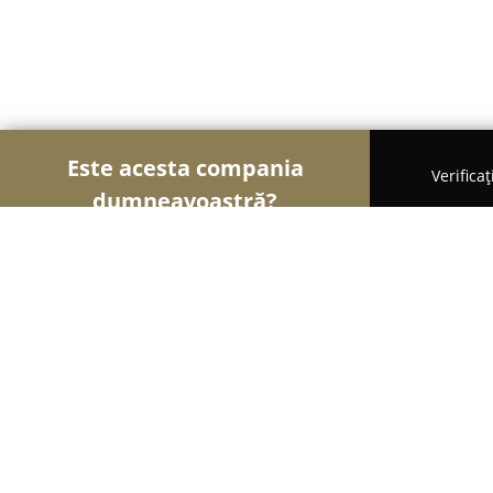
Este acesta compania
Verifica
dumneavoastră?
Șoimii Gastronomiei
Pizzerii, Restaurante, Bistr
Pensiunea Cuibul Viselor " La Johnn