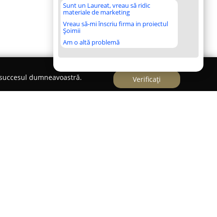
Sunt un Laureat, vreau să ridic
materiale de marketing
Vreau să-mi înscriu firma in proiectul
Șoimii
Am o altă problemă
e succesul dumneavoastră.
Verificați
în stațiunea Băile Herculane,
Pensiunea Cuibul
asigură liniște și confort pentru vizitatori.
îmbine armonia naturii din împrejurimi cu
e interes locale, creând cadrul potrivit pentru