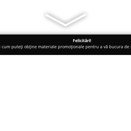
Felicitări!
ți cum puteți obține materiale promoționale pentru a vă bucura d
o-uri - Băile Herculane
Pensiunea Cuibul Viselor " La Johnny"
y"
Despre companie:
Situată pe malul râului Cerna, 
Viselor
reprezintă un refugiu ce 
Locația deosebită reușește să 
proximitatea față de punctele d
Arată mai multe >>