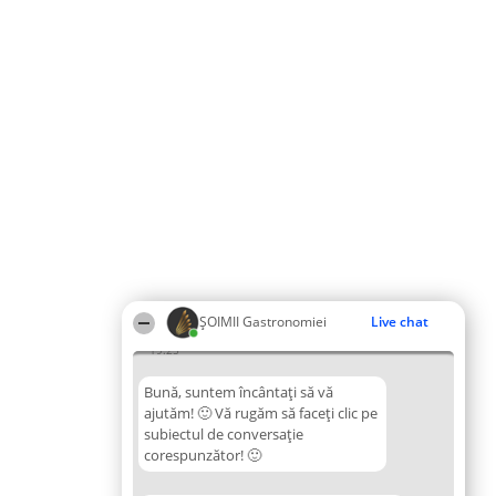
ȘOIMII Gastronomiei
Live chat
19:25
Bună, suntem încântați să vă
ajutăm! 🙂 Vă rugăm să faceți clic pe
subiectul de conversație
corespunzător! 🙂