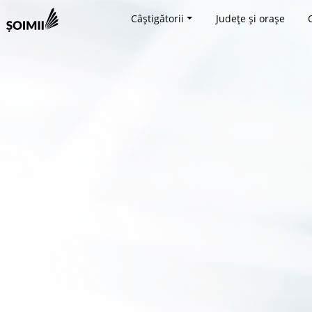
Câștigătorii
Județe și orașe