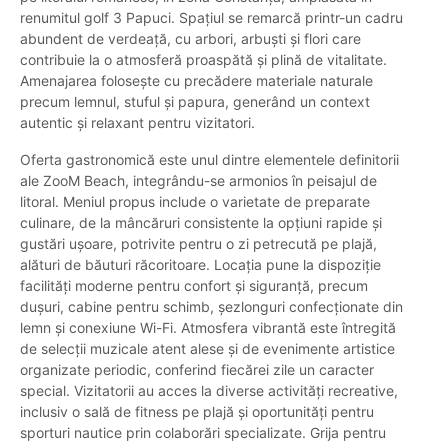
renumitul golf 3 Papuci. Spațiul se remarcă printr-un cadru
abundent de verdeață, cu arbori, arbuști și flori care
contribuie la o atmosferă proaspătă și plină de vitalitate.
Amenajarea folosește cu precădere materiale naturale
precum lemnul, stuful și papura, generând un context
autentic și relaxant pentru vizitatori.
Oferta gastronomică este unul dintre elementele definitorii
ale ZooM Beach, integrându-se armonios în peisajul de
litoral. Meniul propus include o varietate de preparate
culinare, de la mâncăruri consistente la opțiuni rapide și
gustări ușoare, potrivite pentru o zi petrecută pe plajă,
alături de băuturi răcoritoare. Locația pune la dispoziție
facilități moderne pentru confort și siguranță, precum
dușuri, cabine pentru schimb, șezlonguri confecționate din
lemn și conexiune Wi-Fi. Atmosfera vibrantă este întregită
de selecții muzicale atent alese și de evenimente artistice
organizate periodic, conferind fiecărei zile un caracter
special. Vizitatorii au acces la diverse activități recreative,
inclusiv o sală de fitness pe plajă și oportunități pentru
sporturi nautice prin colaborări specializate. Grija pentru