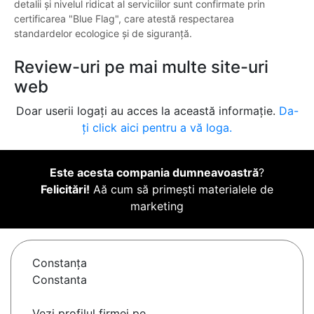
detalii și nivelul ridicat al serviciilor sunt confirmate prin
certificarea "Blue Flag", care atestă respectarea
standardelor ecologice și de siguranță.
Review-uri pe mai multe site-uri
web
Doar userii logați au acces la această informație.
Da-
ți click aici pentru a vă loga.
Este acesta compania dumneavoastră
?
Felicitări!
Aă cum să primești materialele de
marketing
Constanţa
Constanta
Vezi profilul firmei pe