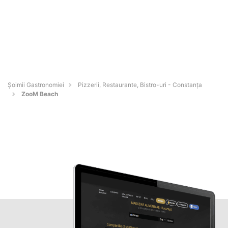
Șoimii Gastronomiei
Pizzerii, Restaurante, Bistro-uri - Constanţa
ZooM Beach