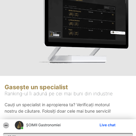
Gasește un specialist
Ranking-ul îi adună pe cei mai buni din industrie
Cauți un specialist in apropierea ta? Verificați motorul
nostru de căutare. Folosiți doar cele mai bune servicii!
ȘOIMII Gastronomiei
Live chat
Căutare