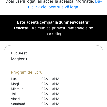
Doar userii logați au acces la această informație.
Da-
ți click aici pentru a vă loga.
Este acesta compania dumneavoastră
?
Felicitări!
Aă cum să primești materialele de
marketing
Bucureşti
Magheru
Program de lucru:
Luni
9AM–10PM
Marți
9AM–10PM
Miercuri
9AM–10PM
Joi
9AM–10PM
Vineri
9AM–10PM
Sâmbătă
9AM–10PM