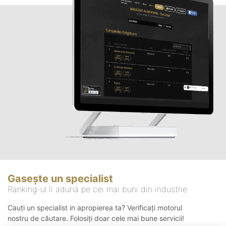
Gasește un specialist
Ranking-ul îi adună pe cei mai buni din industrie
Cauți un specialist in apropierea ta? Verificați motorul
nostru de căutare. Folosiți doar cele mai bune servicii!