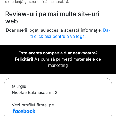
experiență gastronomică memorabilă.
Review-uri pe mai multe site-uri
web
Doar userii logați au acces la această informație.
Da-
ți click aici pentru a vă loga.
Este acesta compania dumneavoastră
?
Felicitări!
Aă cum să primești materialele de
marketing
Giurgiu
Nicolae Balanescu nr. 2
Vezi profilul firmei pe