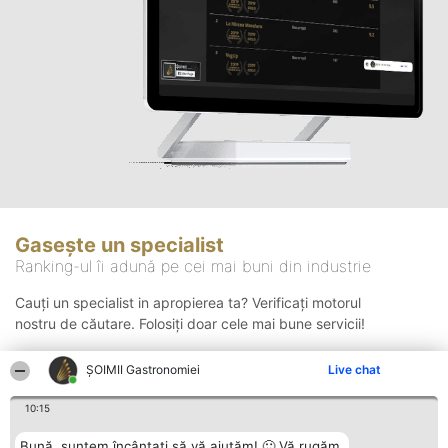
Gasește un specialist
Ranking-ul îi adună pe cei mai buni din industrie
Cauți un specialist in apropierea ta? Verificați motorul
nostru de căutare. Folosiți doar cele mai bune servicii!
ȘOIMII Gastronomiei
Live chat
Căutare
10:15
Bună, suntem încântați să vă ajutăm! 🙂 Vă rugăm