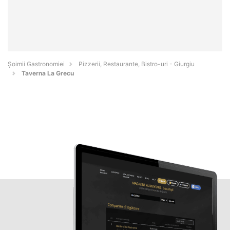
Șoimii Gastronomiei
Pizzerii, Restaurante, Bistro-uri - Giurgiu
Taverna La Grecu