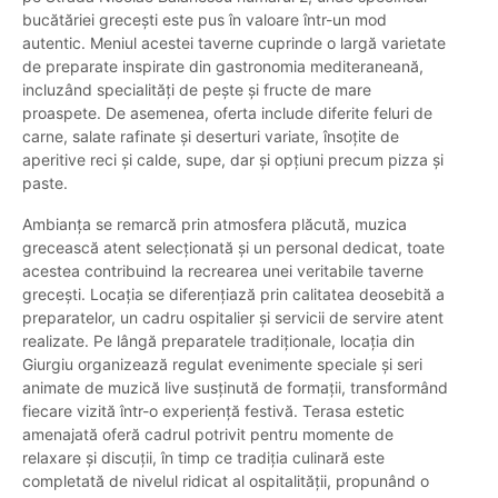
bucătăriei grecești este pus în valoare într-un mod
autentic. Meniul acestei taverne cuprinde o largă varietate
de preparate inspirate din gastronomia mediteraneană,
incluzând specialități de pește și fructe de mare
proaspete. De asemenea, oferta include diferite feluri de
carne, salate rafinate și deserturi variate, însoțite de
aperitive reci și calde, supe, dar și opțiuni precum pizza și
paste.
Ambianța se remarcă prin atmosfera plăcută, muzica
grecească atent selecționată și un personal dedicat, toate
acestea contribuind la recrearea unei veritabile taverne
grecești. Locația se diferențiază prin calitatea deosebită a
preparatelor, un cadru ospitalier și servicii de servire atent
realizate. Pe lângă preparatele tradiționale, locația din
Giurgiu organizează regulat evenimente speciale și seri
animate de muzică live susținută de formații, transformând
fiecare vizită într-o experiență festivă. Terasa estetic
amenajată oferă cadrul potrivit pentru momente de
relaxare și discuții, în timp ce tradiția culinară este
completată de nivelul ridicat al ospitalității, propunând o