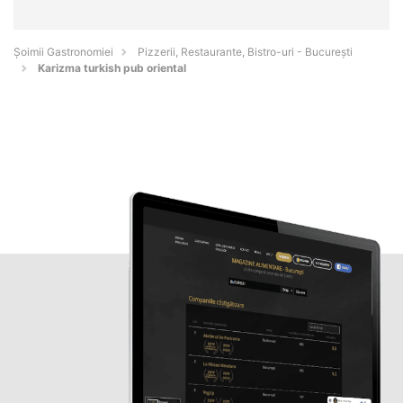
Șoimii Gastronomiei
Pizzerii, Restaurante, Bistro-uri - Bucureşti
Karizma turkish pub oriental