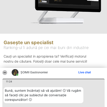
Gasește un specialist
Ranking-ul îi adună pe cei mai buni din industrie
Cauți un specialist in apropierea ta? Verificați motorul
nostru de căutare. Folosiți doar cele mai bune servicii!
ȘOIMII Gastronomiei
Live chat
Căutare
11:24
Bună, suntem încântați să vă ajutăm! 🙂 Vă rugăm
să faceți clic pe subiectul de conversație
corespunzător! 🙂