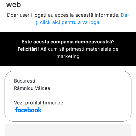
web
Doar userii logați au acces la această informație.
Da-
ți click aici pentru a vă loga.
Este acesta compania dumneavoastră
?
Felicitări!
Aă cum să primești materialele de
marketing
Bucureşti
Râmnicu Vâlcea
Vezi profilul firmei pe