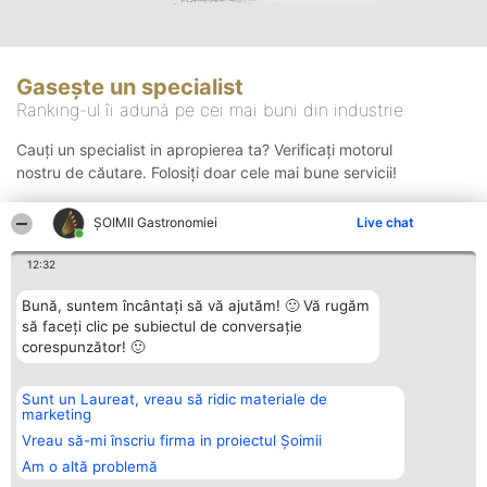
Gasește un specialist
Ranking-ul îi adună pe cei mai buni din industrie
Cauți un specialist in apropierea ta? Verificați motorul
nostru de căutare. Folosiți doar cele mai bune servicii!
ȘOIMII Gastronomiei
Live chat
Căutare
12:32
Bună, suntem încântați să vă ajutăm! 🙂 Vă rugăm
să faceți clic pe subiectul de conversație
corespunzător! 🙂
Sunt un Laureat, vreau să ridic materiale de
Organizator Ranking
Plebiscyt
Contact
marketing
BRIGHT SOLUTIONS BR SRL
Câștigătorii
Contact
Aleea Timisul De Sus 2 Bl. A30
Lista Tuturor
Vreau să-mi înscriu firma in proiectul Șoimii
Sc. A Et. 4 Ap. 13 Cod 061952
Laureaților
Am o altă problemă
București
Reguli
CUI 36737675
Statut