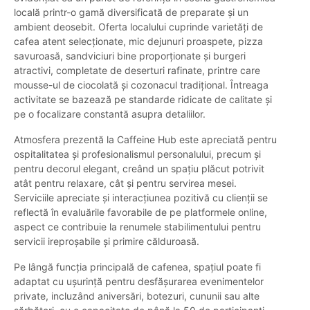
locală printr-o gamă diversificată de preparate și un
ambient deosebit. Oferta localului cuprinde varietăți de
cafea atent selecționate, mic dejunuri proaspete, pizza
savuroasă, sandviciuri bine proporționate și burgeri
atractivi, completate de deserturi rafinate, printre care
mousse-ul de ciocolată și cozonacul tradițional. Întreaga
activitate se bazează pe standarde ridicate de calitate și
pe o focalizare constantă asupra detaliilor.
Atmosfera prezentă la Caffeine Hub este apreciată pentru
ospitalitatea și profesionalismul personalului, precum și
pentru decorul elegant, creând un spațiu plăcut potrivit
atât pentru relaxare, cât și pentru servirea mesei.
Serviciile apreciate și interacțiunea pozitivă cu clienții se
reflectă în evaluările favorabile de pe platformele online,
aspect ce contribuie la renumele stabilimentului pentru
servicii ireproșabile și primire călduroasă.
Pe lângă funcția principală de cafenea, spațiul poate fi
adaptat cu ușurință pentru desfășurarea evenimentelor
private, incluzând aniversări, botezuri, cununii sau alte