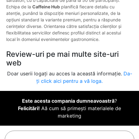
sărbători, cu o capacitate de până la 50 de participanți.
Echipa de la
Caffeine Hub
planifică fiecare detaliu cu
atenție, punând la dispoziție meniuri personalizate, de la
opțiuni standard la variante premium, pentru a răspunde
cerințelor diverse. Orientarea către satisfacția clienților și
flexibilitatea serviciilor definesc profilul distinct al acestui
local în domeniul evenimentelor gastronomice.
Review-uri pe mai multe site-uri
web
Doar userii logați au acces la această informație.
Da-
ți click aici pentru a vă loga.
Este acesta compania dumneavoastră
?
Felicitări!
Aă cum să primești materialele de
marketing