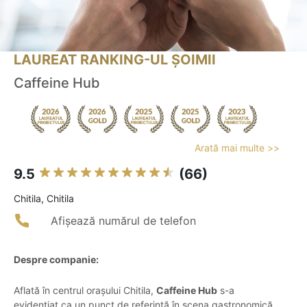
LAUREAT RANKING-UL ȘOIMII
Caffeine Hub
Arată mai multe >>
9.5
(66)
Chitila, Chitila
Afișează numărul de telefon
Despre companie:
Aflată în centrul orașului Chitila,
Caffeine Hub
s-a
evidențiat ca un punct de referință în scena gastronomică