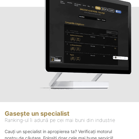
Gasește un specialist
Ranking-ul îi adună pe cei mai buni din industrie
Cauți un specialist in apropierea ta? Verificați motorul
nostru de căutare. Folosiți doar cele mai bune servicii!