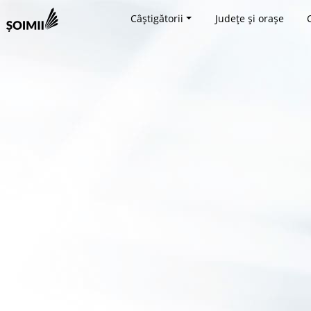
Câștigătorii
Județe și orașe