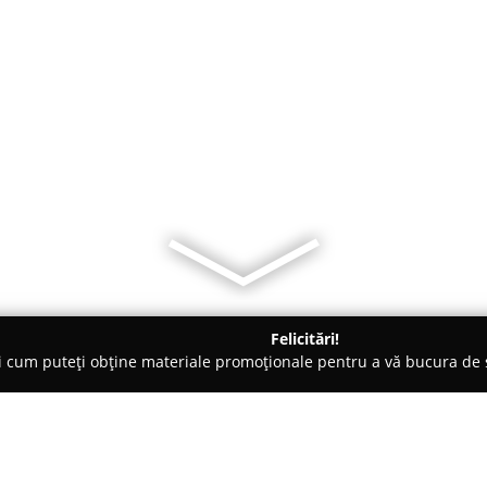
Felicitări!
ți cum puteți obține materiale promoționale pentru a vă bucura d
uri - Bistriţa
La Yake