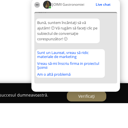
ȘOIMII Gastronomiei
Live chat
03:19
Bună, suntem încântați să vă
ajutăm! 🙂 Vă rugăm să faceți clic pe
subiectul de conversație
corespunzător! 🙂
Sunt un Laureat, vreau să ridic
materiale de marketing
Vreau să-mi înscriu firma in proiectul
Șoimii
Am o altă problemă
e succesul dumneavoastră.
Verificați