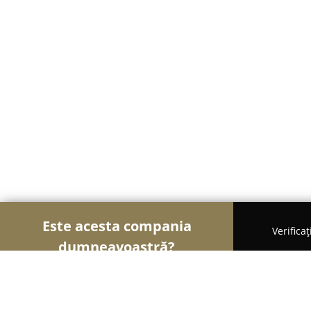
Este acesta compania
Verifica
dumneavoastră?
Șoimii Gastronomiei
Pizzerii, Restaurante, Bistro-