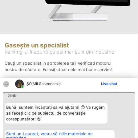
Gasește un specialist
Ranking-ul îi adună pe cei mai buni din industrie
Cauți un specialist in apropierea ta? Verificați motorul
nostru de căutare. Folosiți doar cele mai bune servicii!
ȘOIMII Gastronomiei
Live chat
Căutare
01:48
Bună, suntem încântați să vă ajutăm! 🙂 Vă rugăm
să faceți clic pe subiectul de conversație
corespunzător! 🙂
Sunt un Laureat, vreau să ridic materiale de
Organizator Ranking
Plebiscyt
Contact