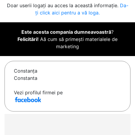
Doar userii logați au acces la această informație.
Da-
ți click aici pentru a vă loga.
Este acesta compania dumneavoastră
?
Felicitări!
Aă cum să primești materialele de
marketing
Constanţa
Constanta
Vezi profilul firmei pe