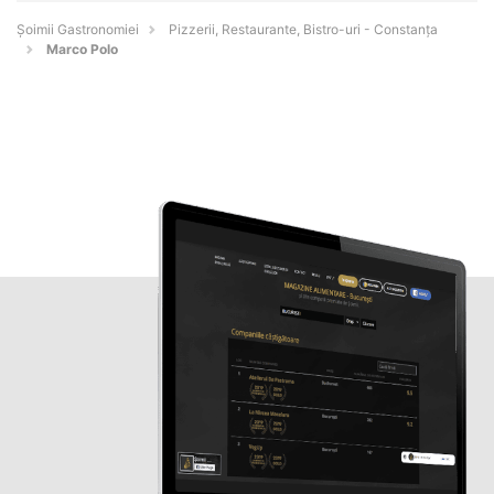
Șoimii Gastronomiei
Pizzerii, Restaurante, Bistro-uri - Constanţa
Marco Polo