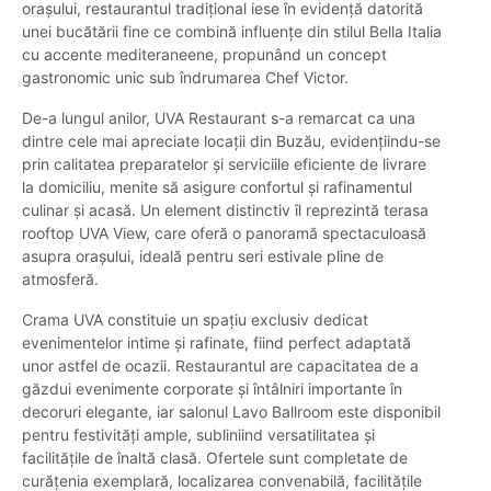
orașului, restaurantul tradițional iese în evidență datorită
unei bucătării fine ce combină influențe din stilul Bella Italia
cu accente mediteraneene, propunând un concept
gastronomic unic sub îndrumarea Chef Victor.
De-a lungul anilor, UVA Restaurant s-a remarcat ca una
dintre cele mai apreciate locații din Buzău, evidențiindu-se
prin calitatea preparatelor și serviciile eficiente de livrare
la domiciliu, menite să asigure confortul și rafinamentul
culinar și acasă. Un element distinctiv îl reprezintă terasa
rooftop UVA View, care oferă o panoramă spectaculoasă
asupra orașului, ideală pentru seri estivale pline de
atmosferă.
Crama UVA constituie un spațiu exclusiv dedicat
evenimentelor intime și rafinate, fiind perfect adaptată
unor astfel de ocazii. Restaurantul are capacitatea de a
găzdui evenimente corporate și întâlniri importante în
decoruri elegante, iar salonul Lavo Ballroom este disponibil
pentru festivități ample, subliniind versatilitatea și
facilitățile de înaltă clasă. Ofertele sunt completate de
curățenia exemplară, localizarea convenabilă, facilitățile