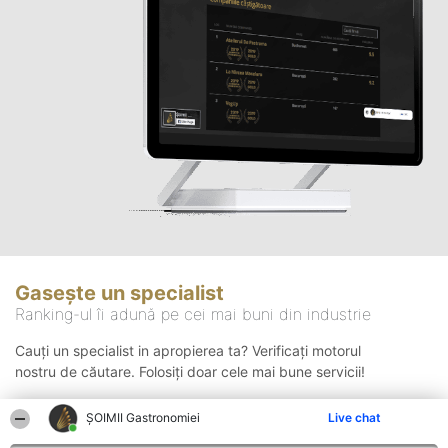
Gasește un specialist
Ranking-ul îi adună pe cei mai buni din industrie
Cauți un specialist in apropierea ta? Verificați motorul
nostru de căutare. Folosiți doar cele mai bune servicii!
ȘOIMII Gastronomiei
Live chat
Căutare