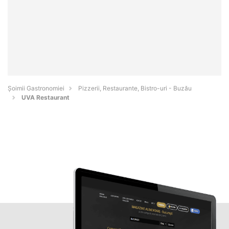
Șoimii Gastronomiei
Pizzerii, Restaurante, Bistro-uri - Buzău
UVA Restaurant