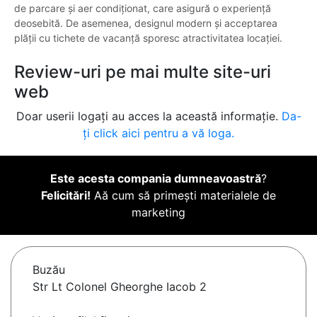
de parcare și aer condiționat, care asigură o experiență
deosebită. De asemenea, designul modern și acceptarea
plății cu tichete de vacanță sporesc atractivitatea locației.
Review-uri pe mai multe site-uri
web
Doar userii logați au acces la această informație.
Da-
ți click aici pentru a vă loga.
Este acesta compania dumneavoastră
?
Felicitări!
Aă cum să primești materialele de
marketing
Buzău
Str Lt Colonel Gheorghe Iacob 2