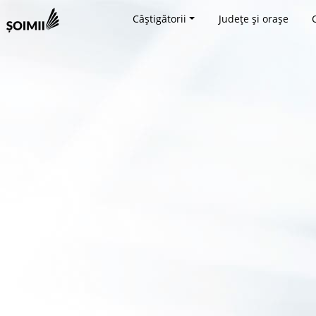
Câștigătorii
Județe și orașe