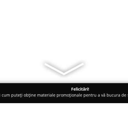
Felicitări!
ți cum puteți obține materiale promoționale pentru a vă bucura d
o-uri - Cluj-Napoca
Chef Flaviu Marginean