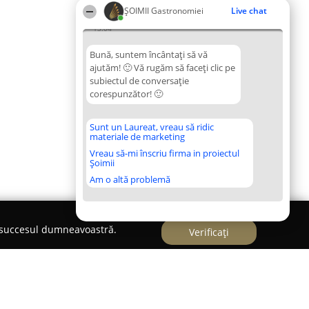
ȘOIMII Gastronomiei
Live chat
13:04
Bună, suntem încântați să vă
ajutăm! 🙂 Vă rugăm să faceți clic pe
subiectul de conversație
corespunzător! 🙂
Sunt un Laureat, vreau să ridic
materiale de marketing
Vreau să-mi înscriu firma in proiectul
Șoimii
Am o altă problemă
e succesul dumneavoastră.
Verificați