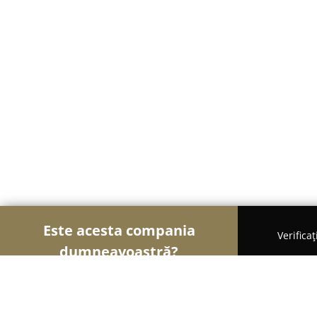
Este acesta compania
Verifica
dumneavoastră?
Șoimii Gastronomiei
Pizzerii, Restaurante, Bistr