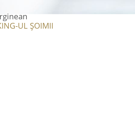
arginean
ING-UL ȘOIMII