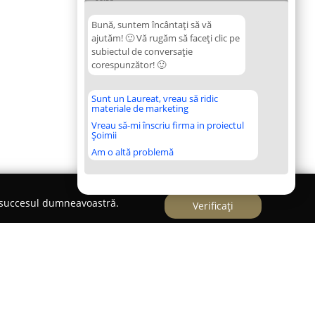
Bună, suntem încântați să vă
ajutăm! 🙂 Vă rugăm să faceți clic pe
subiectul de conversație
corespunzător! 🙂
Sunt un Laureat, vreau să ridic
materiale de marketing
Vreau să-mi înscriu firma in proiectul
Șoimii
Am o altă problemă
e succesul dumneavoastră.
Verificați