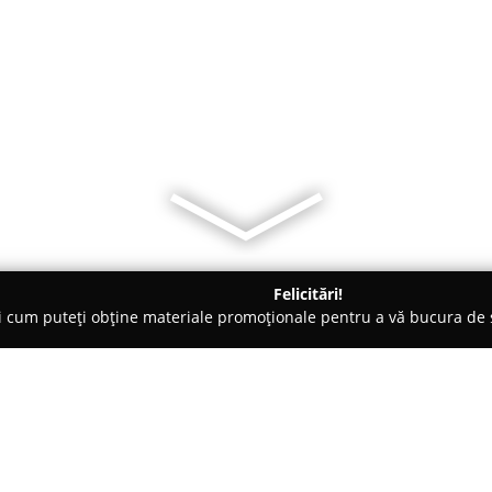
Felicitări!
ți cum puteți obține materiale promoționale pentru a vă bucura d
-uri - Costineşti
Terasa Sandra Costinesti