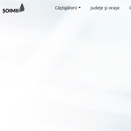
Câștigătorii
Județe și orașe