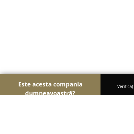
Este acesta compania
Verifica
dumneavoastră?
Șoimii Gastronomiei
Pizzerii, Restaurante, Bistro
Terasa Sandra Costinesti