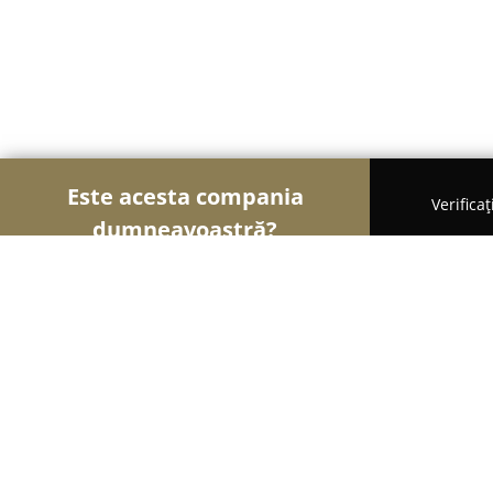
Este acesta compania
Verifica
dumneavoastră?
Șoimii Gastronomiei
Pizzerii, Restaurante, Bistr
Buzz Food Spot