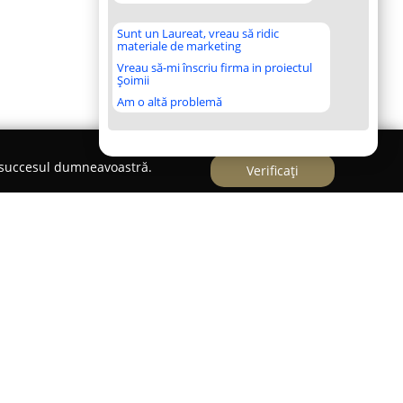
Sunt un Laureat, vreau să ridic
materiale de marketing
Vreau să-mi înscriu firma in proiectul
Șoimii
Am o altă problemă
e succesul dumneavoastră.
Verificați
 Piața Flora,
Buzz Food Spot
este recunoscut ca
 unor gustări rapide și delicioase, potrivite
ei. Locația se remarcă printr-o abordare practică