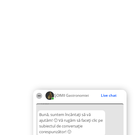
ȘOIMII Gastronomiei
Live chat
19:09
Bună, suntem încântați să vă
ajutăm! 🙂 Vă rugăm să faceți clic pe
subiectul de conversație
corespunzător! 🙂