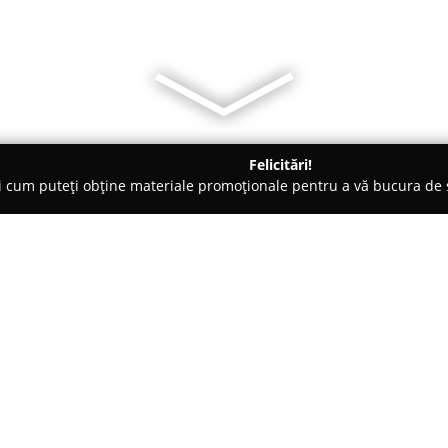
Felicitări!
ți cum puteți obține materiale promoționale pentru a vă bucura d
o-uri - Cluj-Napoca
Buzz Food Spot
Despre companie:
Amplasat în centrul Clujului, în
un loc animat pentru degustarea
pentru diverse momente ale zil