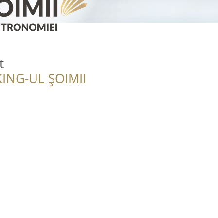
t
ING-UL ȘOIMII