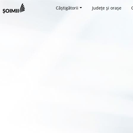
Câștigătorii
Județe și orașe