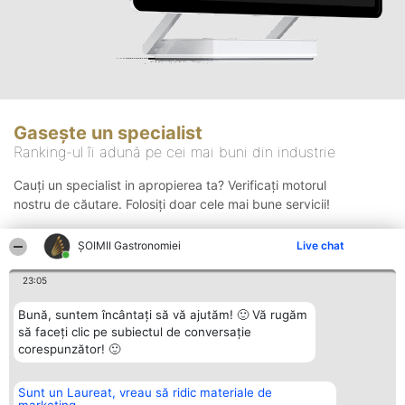
Gasește un specialist
Ranking-ul îi adună pe cei mai buni din industrie
Cauți un specialist in apropierea ta? Verificați motorul
nostru de căutare. Folosiți doar cele mai bune servicii!
ȘOIMII Gastronomiei
Live chat
Căutare
23:05
Bună, suntem încântați să vă ajutăm! 🙂 Vă rugăm
să faceți clic pe subiectul de conversație
corespunzător! 🙂
Sunt un Laureat, vreau să ridic materiale de
Organizator Ranking
Plebiscyt
Contact