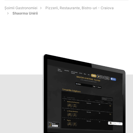
Șoimii Gastronomiei
Pizzerii, Restaurante, Bistro-uri - Craiova
Shaorma Unirii