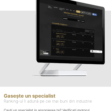
Gasește un specialist
Ranking-ul îi adună pe cei mai buni din industrie
Cauți un specialist in apropierea ta? Verificați motorul