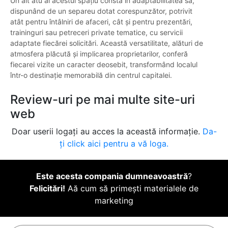
Un alt atu al acestui spațiu constă în adaptabilitatea sa,
dispunând de un separeu dotat corespunzător, potrivit
atât pentru întâlniri de afaceri, cât și pentru prezentări,
traininguri sau petreceri private tematice, cu servicii
adaptate fiecărei solicitări. Această versatilitate, alături de
atmosfera plăcută și implicarea proprietarilor, conferă
fiecarei vizite un caracter deosebit, transformând localul
într-o destinație memorabilă din centrul capitalei.
Review-uri pe mai multe site-uri
web
Doar userii logați au acces la această informație.
Da-
ți click aici pentru a vă loga.
Este acesta compania dumneavoastră
?
Felicitări!
Aă cum să primești materialele de
marketing