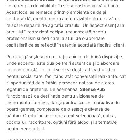
un reper plin de vitalitate în sfera gastronomică urbană.
Acest local se remarcă printr-o ambianță caldă și
confortabilă, creată pentru a oferi vizitatorilor o oază de
relaxare departe de agitația orașului. Un aspect esențial al
pub-ului îl reprezintă echipa, recunoscută pentru
profesionalism și dedicare, alături de o abordare
ospitalieră ce se reflectă în atenția acordată fiecărui client.
Publicul găsește aici un spațiu animat de bună dispoziție,
unde accentul este pus pe trăiri autentice și o abordare
nonconformistă. Localul se dovedește a fi cadrul ideal
pentru socializare, facilitând atât conversații relaxante, cât
și oportunități de a întâlni persoane noi sau de a crea
legături de prietenie. De asemenea,
Silence Pub
funcționează ca destinație pentru vizionarea de
evenimente sportive, dar și pentru sesiuni recreative de
board-games, completate de o selecție diversă de
băuturi. Oferta include bere atent selecționată, cafea,
cocktailuri răcoritoare, opțiuni fără alcool și alternative
pentru vegetarieni.