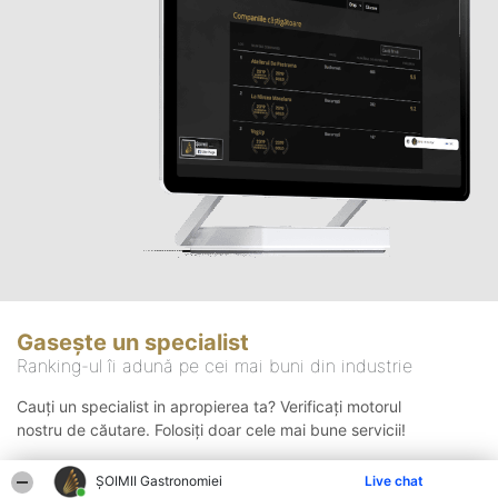
Gasește un specialist
Ranking-ul îi adună pe cei mai buni din industrie
Cauți un specialist in apropierea ta? Verificați motorul
nostru de căutare. Folosiți doar cele mai bune servicii!
ȘOIMII Gastronomiei
Live chat