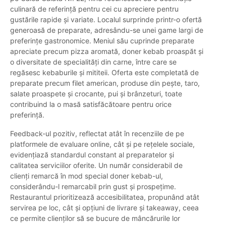
culinară de referință pentru cei cu apreciere pentru
gustările rapide și variate. Localul surprinde printr-o ofertă
generoasă de preparate, adresându-se unei game largi de
preferințe gastronomice. Meniul său cuprinde preparate
apreciate precum pizza aromată, doner kebab proaspăt și
o diversitate de specialități din carne, între care se
regăsesc kebaburile și mititeii. Oferta este completată de
preparate precum filet american, produse din pește, taro,
salate proaspete și crocante, pui și brânzeturi, toate
contribuind la o masă satisfăcătoare pentru orice
preferință.
Feedback-ul pozitiv, reflectat atât în recenziile de pe
platformele de evaluare online, cât și pe rețelele sociale,
evidențiază standardul constant al preparatelor și
calitatea serviciilor oferite. Un număr considerabil de
clienți remarcă în mod special doner kebab-ul,
considerându-l remarcabil prin gust și prospețime.
Restaurantul prioritizează accesibilitatea, propunând atât
servirea pe loc, cât și opțiuni de livrare și takeaway, ceea
ce permite clienților să se bucure de mâncărurile lor