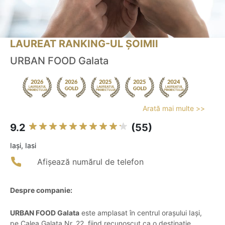
LAUREAT RANKING-UL ȘOIMII
URBAN FOOD Galata
Arată mai multe >>
9.2
(55)
Iaşi, Iasi
Afișează numărul de telefon
Despre companie:
URBAN FOOD Galata
este amplasat în centrul orașului Iași,
pe Calea Galata Nr. 22, fiind recunoscut ca o destinație