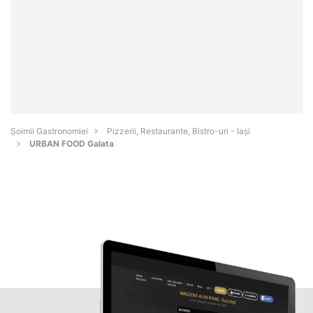
Șoimii Gastronomiei
Pizzerii, Restaurante, Bistro-uri - Iaşi
URBAN FOOD Galata