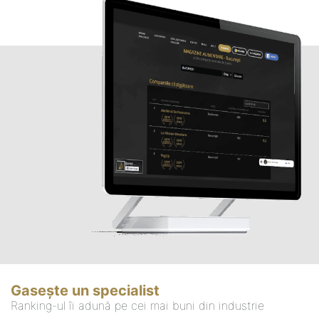
Gasește un specialist
Ranking-ul îi adună pe cei mai buni din industrie