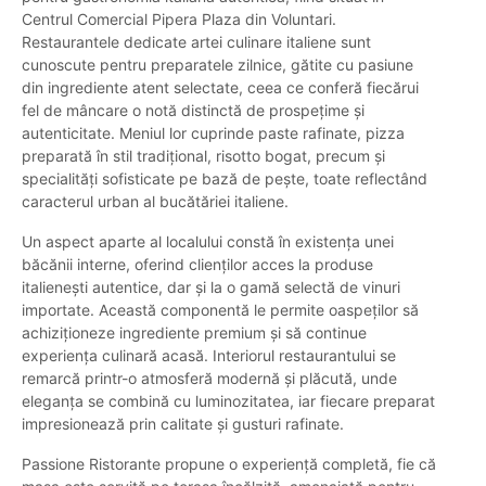
Centrul Comercial Pipera Plaza din Voluntari.
Restaurantele dedicate artei culinare italiene sunt
cunoscute pentru preparatele zilnice, gătite cu pasiune
din ingrediente atent selectate, ceea ce conferă fiecărui
fel de mâncare o notă distinctă de prospețime și
autenticitate. Meniul lor cuprinde paste rafinate, pizza
preparată în stil tradițional, risotto bogat, precum și
specialități sofisticate pe bază de pește, toate reflectând
caracterul urban al bucătăriei italiene.
Un aspect aparte al localului constă în existența unei
băcănii interne, oferind clienților acces la produse
italienești autentice, dar și la o gamă selectă de vinuri
importate. Această componentă le permite oaspeților să
achiziționeze ingrediente premium și să continue
experiența culinară acasă. Interiorul restaurantului se
remarcă printr-o atmosferă modernă și plăcută, unde
eleganța se combină cu luminozitatea, iar fiecare preparat
impresionează prin calitate și gusturi rafinate.
Passione Ristorante propune o experiență completă, fie că