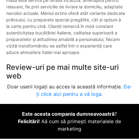
masa este servită pe terasa încălzită, amenajată pentru
relaxare, fie prin serviciile de livrare la domiciliu, adaptate
nevoilor actuale. Meniul extins oferă atât variante dedicate
prânzului, cu preparate special pregătite, cât și opțiuni à
la carte pentru cină. Clienții remarcă în mod constant
autenticitatea bucătăriei italiene, calitatea superioară a
preparatelor și atitudinea amabilă a personalului, fiecare
vizită transformându-se astfel într-o experiență care
aduce atmosfera Italiei mai aproape.
Review-uri pe mai multe site-uri
web
Doar userii logați au acces la această informație.
Da-
ți click aici pentru a vă loga.
Este acesta compania dumneavoastră
?
Felicitări!
Aă cum să primești materialele de
marketing