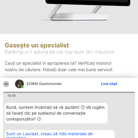
Gasește un specialist
Ranking-ul îi adună pe cei mai buni din industrie
Cauți un specialist in apropierea ta? Verificați motorul
nostru de căutare. Folosiți doar cele mai bune servicii!
ȘOIMII Gastronomiei
Live chat
Căutare
15:19
Bună, suntem încântați să vă ajutăm! 🙂 Vă rugăm
să faceți clic pe subiectul de conversație
corespunzător! 🙂
Sunt un Laureat, vreau să ridic materiale de
Organizator Ranking
Plebiscyt
Contact