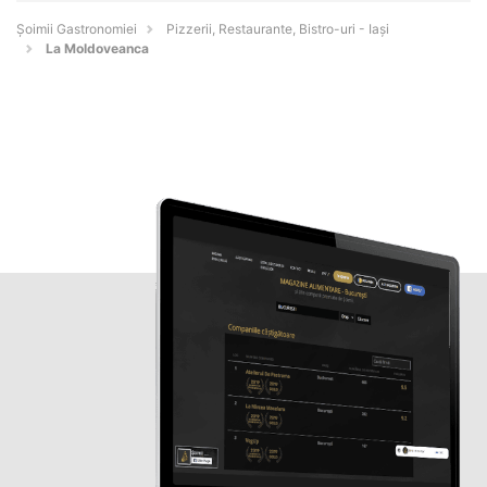
Șoimii Gastronomiei
Pizzerii, Restaurante, Bistro-uri - Iaşi
La Moldoveanca