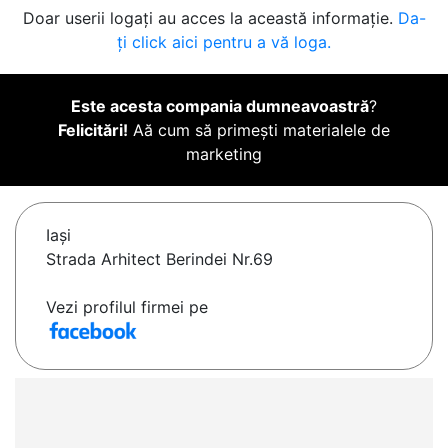
Doar userii logați au acces la această informație.
Da-
ți click aici pentru a vă loga.
Este acesta compania dumneavoastră
?
Felicitări!
Aă cum să primești materialele de
marketing
Iaşi
Strada Arhitect Berindei Nr.69
Vezi profilul firmei pe