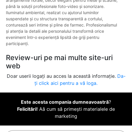
aranjamente florale, decor elegant pentru mese și scaune,
până la soluții profesionale foto-video și sonorizare.
Iluminatul ambiental, realizat cu ajutorul luminilor
suspendate și cu structura transparentă a cortului,
conturează seri intime și pline de farmec. Profesionalismul
și atenția la detalii ale personalului transformă orice
eveniment într-o experiență lipsită de griji pentru
participanți.
Review-uri pe mai multe site-uri
web
Doar userii logați au acces la această informație.
Da-
ți click aici pentru a vă loga.
Este acesta compania dumneavoastră
?
Felicitări!
Aă cum să primești materialele de
marketing