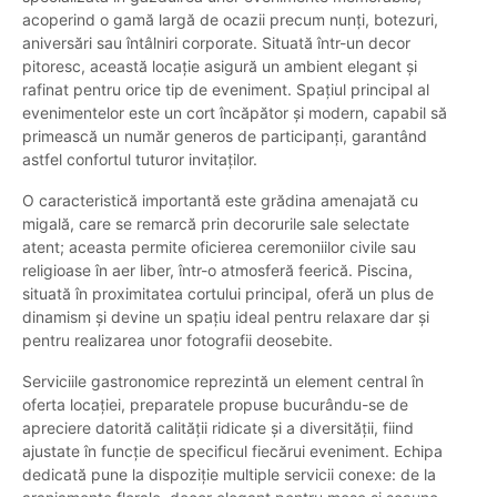
acoperind o gamă largă de ocazii precum nunți, botezuri,
aniversări sau întâlniri corporate. Situată într-un decor
pitoresc, această locație asigură un ambient elegant și
rafinat pentru orice tip de eveniment. Spațiul principal al
evenimentelor este un cort încăpător și modern, capabil să
primească un număr generos de participanți, garantând
astfel confortul tuturor invitaților.
O caracteristică importantă este grădina amenajată cu
migală, care se remarcă prin decorurile sale selectate
atent; aceasta permite oficierea ceremoniilor civile sau
religioase în aer liber, într-o atmosferă feerică. Piscina,
situată în proximitatea cortului principal, oferă un plus de
dinamism și devine un spațiu ideal pentru relaxare dar și
pentru realizarea unor fotografii deosebite.
Serviciile gastronomice reprezintă un element central în
oferta locației, preparatele propuse bucurându-se de
apreciere datorită calității ridicate și a diversității, fiind
ajustate în funcție de specificul fiecărui eveniment. Echipa
dedicată pune la dispoziție multiple servicii conexe: de la