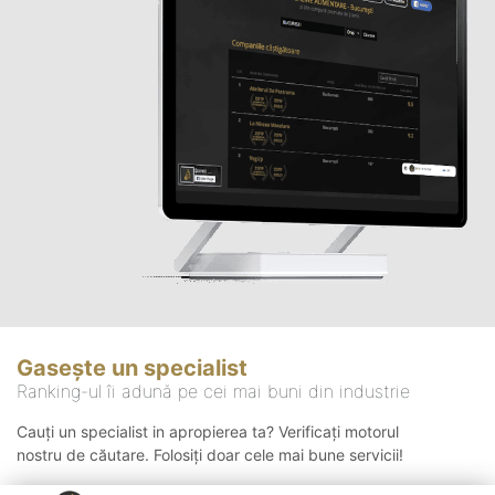
Gasește un specialist
Ranking-ul îi adună pe cei mai buni din industrie
Cauți un specialist in apropierea ta? Verificați motorul
nostru de căutare. Folosiți doar cele mai bune servicii!