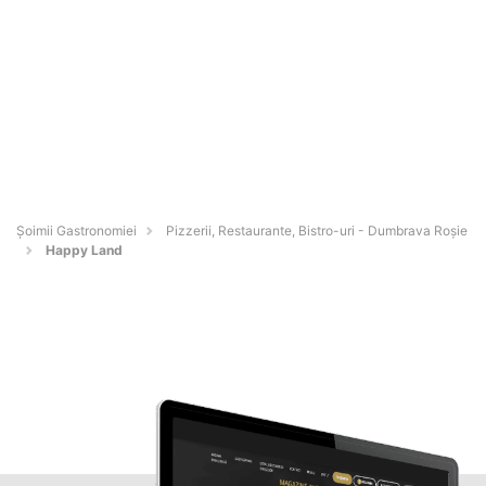
Șoimii Gastronomiei
Pizzerii, Restaurante, Bistro-uri - Dumbrava Roşie
Happy Land