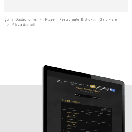
Șoimii Gastronomiei
Pizzerii, Restaurante, Bistro-uri - Satu Mare
Pizza Gemelli