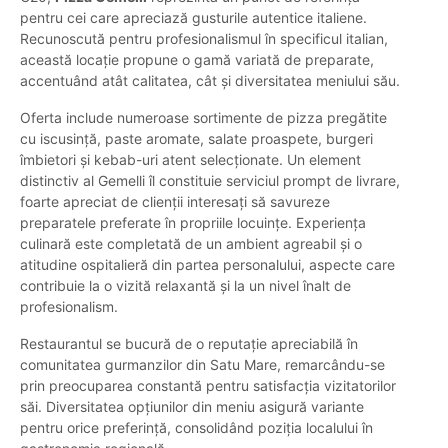
pentru cei care apreciază gusturile autentice italiene.
Recunoscută pentru profesionalismul în specificul italian,
această locație propune o gamă variată de preparate,
accentuând atât calitatea, cât și diversitatea meniului său.
Oferta include numeroase sortimente de pizza pregătite
cu iscusință, paste aromate, salate proaspete, burgeri
îmbietori și kebab-uri atent selecționate. Un element
distinctiv al Gemelli îl constituie serviciul prompt de livrare,
foarte apreciat de clienții interesați să savureze
preparatele preferate în propriile locuințe. Experiența
culinară este completată de un ambient agreabil și o
atitudine ospitalieră din partea personalului, aspecte care
contribuie la o vizită relaxantă și la un nivel înalt de
profesionalism.
Restaurantul se bucură de o reputație apreciabilă în
comunitatea gurmanzilor din Satu Mare, remarcându-se
prin preocuparea constantă pentru satisfacția vizitatorilor
săi. Diversitatea opțiunilor din meniu asigură variante
pentru orice preferință, consolidând poziția localului în