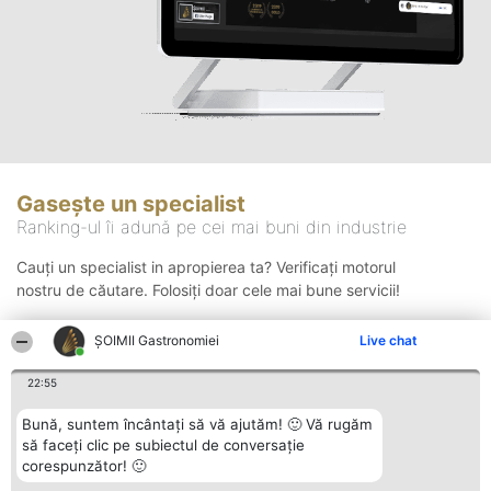
Gasește un specialist
Ranking-ul îi adună pe cei mai buni din industrie
Cauți un specialist in apropierea ta? Verificați motorul
nostru de căutare. Folosiți doar cele mai bune servicii!
ȘOIMII Gastronomiei
Live chat
Căutare
22:55
Bună, suntem încântați să vă ajutăm! 🙂 Vă rugăm
să faceți clic pe subiectul de conversație
corespunzător! 🙂