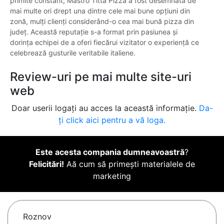
primite constant; Mastro Titta Pizza a fost desemnată de
mai multe ori drept una dintre cele mai bune opțiuni din
zonă, mulți clienți considerând-o cea mai bună pizza din
județ. Această reputație s-a format prin pasiunea și
dorința echipei de a oferi fiecărui vizitator o experiență ce
celebrează gusturile veritabile italiene.
Review-uri pe mai multe site-uri
web
Doar userii logați au acces la această informație.
Da-
ți click aici pentru a vă loga.
Este acesta compania dumneavoastră
?
Felicitări!
Aă cum să primești materialele de
marketing
Roznov