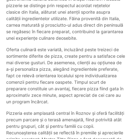
pizzerie se distinge prin respectul acordat rețetelor
clasice din Italia, alăturat unei atenții sporite asupra
calității ingredientelor utilizate. Făina provenită din Italia,
carnea maturată și prosciutto-ul adus direct din peninsulă
se regăsesc în fiecare preparat, contribuind la garantarea
unei experiențe culinare deosebite.
Oferta culinară este variată, incluzând peste treizeci de
sortimente diferite de pizza, create pentru a satisface cele
mai diverse gusturi. De asemenea, clienții au opțiunea de
a-și personaliza pizza, alegând ingredientele preferate,
fapt ce relevă orientarea localului spre individualizarea
comenzii pentru fiecare oaspete. Timpul scurt de
preparare constituie un avantaj, fiecare pizza fiind gata în
aproximativ zece minute, aspect apreciat de cei care au
un program încărcat.
Pizzeria este amplasată central în Roznov și oferă facilități
precum parcare și o terasă amenajată, fiind potrivită atât
pentru grupuri, cât și pentru familii cu copii.
Recunoașterea calității se reflectă în premiile și aprecierile