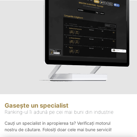
Gasește un specialist
Ranking-ul îi adună pe cei mai buni din industrie
Cauți un specialist in apropierea ta? Verificați motorul
nostru de căutare. Folosiți doar cele mai bune servicii!