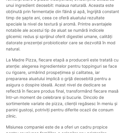
unui ingredient deosebit: maiaua naturală. Aceasta este
obținută prin fermentație din făină și apă, îngrijită constant
timp de șapte ani, ceea ce oferă aluatului rezultate
speciale la nivel de textură și aromă. Printre avantajele
notabile ale acestui tip de aluat se numără indicele
glicemic redus și sprijinul oferit digestiei umane, calități
datorate prezenței probioticelor care se dezvoltă în mod
natural.
La Madre Pizza, fiecare etapă a producerii este tratată cu
atenție: alegerea ingredientelor pentru toppinguri se face
cu rigoare, urmărind prospețimea și calitatea, iar
prepararea aluatului implică o grijă deosebită pentru a
asigura o dospire ideală. Acest nivel de dedicare se
reflectă în fiecare produs final, transformând fiecare masă
într-un moment de celebrare și bucurie. Dincolo de
sortimentele variate de pizza, clienții regăsesc în meniu și
panini gustoși, potriviți pentru diferite ocazii de consum
zilnic.
Misiunea companiei este de a oferi un cadru propice