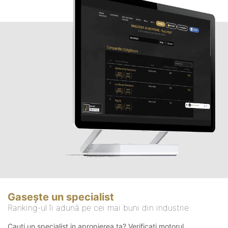
Gasește un specialist
Ranking-ul îi adună pe cei mai buni din industrie
Cauți un specialist in apropierea ta? Verificați motorul