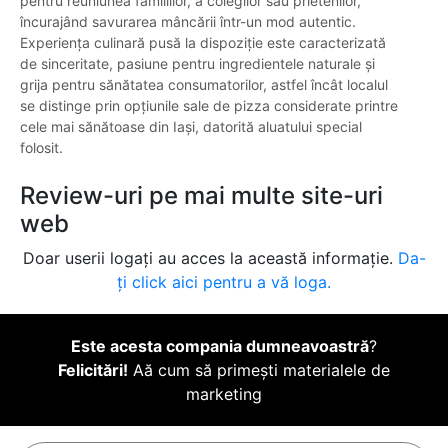
pentru reuniunea familiilor, a colegilor sau prietenilor,
încurajând savurarea mâncării într-un mod autentic.
Experiența culinară pusă la dispoziție este caracterizată
de sinceritate, pasiune pentru ingredientele naturale și
grija pentru sănătatea consumatorilor, astfel încât localul
se distinge prin opțiunile sale de pizza considerate printre
cele mai sănătoase din Iași, datorită aluatului special
folosit.
Review-uri pe mai multe site-uri
web
Doar userii logați au acces la această informație.
Da-
ți click aici pentru a vă loga.
Este acesta compania dumneavoastră
?
Felicitări!
Aă cum să primești materialele de
marketing