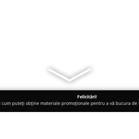
Felicitări!
ți cum puteți obține materiale promoționale pentru a vă bucura d
o-uri - Buzău
La Bucatarie