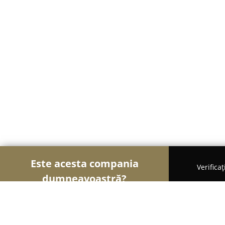
Este acesta compania
Verifica
dumneavoastră?
Șoimii Gastronomiei
Pizzerii, Restaurante, Bistr