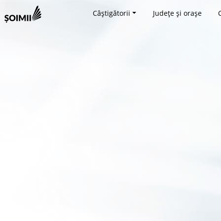
Câștigătorii
Județe și orașe