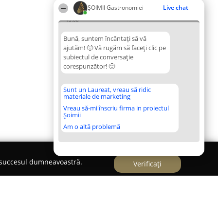
ȘOIMII Gastronomiei
Live chat
13:08
Bună, suntem încântați să vă
ajutăm! 🙂 Vă rugăm să faceți clic pe
subiectul de conversație
corespunzător! 🙂
Sunt un Laureat, vreau să ridic
materiale de marketing
Vreau să-mi înscriu firma in proiectul
Șoimii
Am o altă problemă
e succesul dumneavoastră.
Verificați