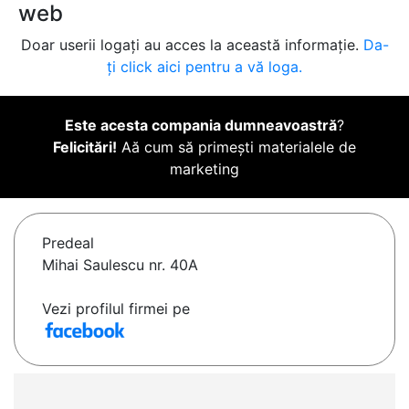
web
Doar userii logați au acces la această informație.
Da-
ți click aici pentru a vă loga.
Este acesta compania dumneavoastră
?
Felicitări!
Aă cum să primești materialele de
marketing
Predeal
Mihai Saulescu nr. 40A
Vezi profilul firmei pe