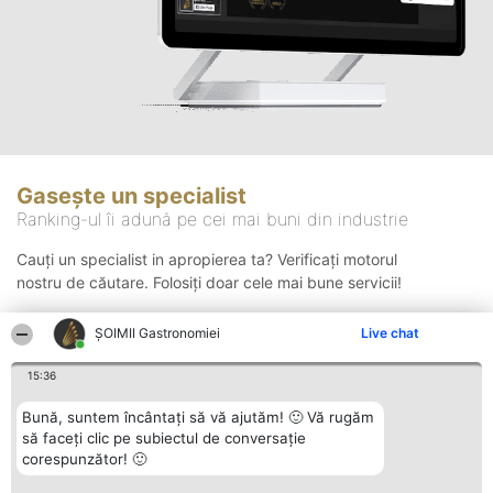
Gasește un specialist
Ranking-ul îi adună pe cei mai buni din industrie
Cauți un specialist in apropierea ta? Verificați motorul
nostru de căutare. Folosiți doar cele mai bune servicii!
ȘOIMII Gastronomiei
Live chat
Căutare
15:36
Bună, suntem încântați să vă ajutăm! 🙂 Vă rugăm
să faceți clic pe subiectul de conversație
corespunzător! 🙂