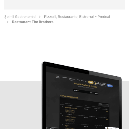
Șoimii Gastronomiei
Pizzerii, Restaurante, Bistro-uri - Predeal
Restaurant The Brothers