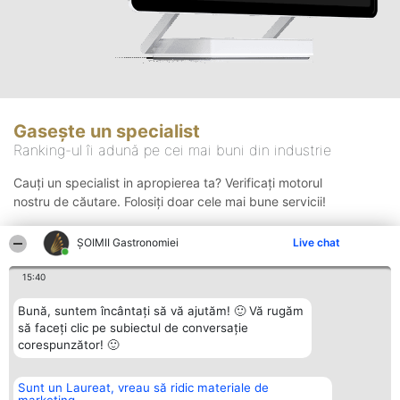
Gasește un specialist
Ranking-ul îi adună pe cei mai buni din industrie
Cauți un specialist in apropierea ta? Verificați motorul
nostru de căutare. Folosiți doar cele mai bune servicii!
ȘOIMII Gastronomiei
Live chat
Căutare
15:40
Bună, suntem încântați să vă ajutăm! 🙂 Vă rugăm
să faceți clic pe subiectul de conversație
corespunzător! 🙂
Sunt un Laureat, vreau să ridic materiale de
Organizator Ranking
Plebiscyt
Contact