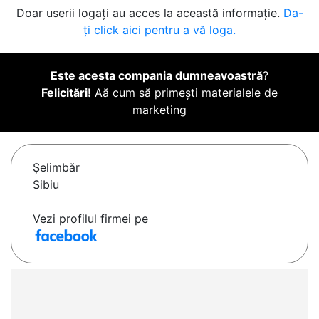
Doar userii logați au acces la această informație.
Da-
ți click aici pentru a vă loga.
Este acesta compania dumneavoastră
?
Felicitări!
Aă cum să primești materialele de
marketing
Şelimbăr
Sibiu
Vezi profilul firmei pe