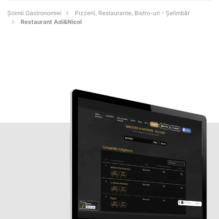
Șoimii Gastronomiei
Pizzerii, Restaurante, Bistro-uri - Şelimbăr
Restaurant Adi&Nicol