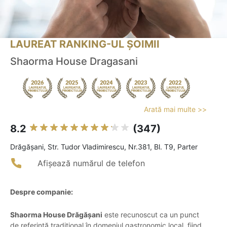
LAUREAT RANKING-UL ȘOIMII
Shaorma House Dragasani
Arată mai multe >>
8.2
(347)
Drăgăşani, Str. Tudor Vladimirescu, Nr.381, Bl. T9, Parter
Afișează numărul de telefon
Despre companie:
Shaorma House Drăgășani
este recunoscut ca un punct
de referință tradițional în domeniul gastronomic local, fiind