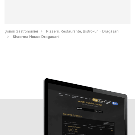
Șoimii Gastronomiei
Pizzerii, Restaurante, Bistro-uri - Drăgăşani
Shaorma House Dragasani