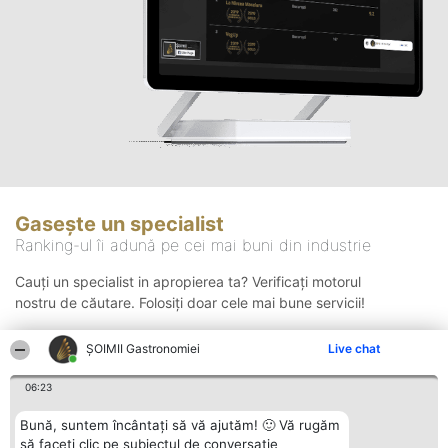
Gasește un specialist
Ranking-ul îi adună pe cei mai buni din industrie
Cauți un specialist in apropierea ta? Verificați motorul
nostru de căutare. Folosiți doar cele mai bune servicii!
ȘOIMII Gastronomiei
Live chat
Căutare
06:23
Bună, suntem încântați să vă ajutăm! 🙂 Vă rugăm
să faceți clic pe subiectul de conversație