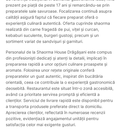
prezent pe piață de peste 17 ani și remarcându-se prin
preparatele sale savuroase. Focalizarea continuă asupra
calității asigură faptul că fiecare preparat oferă o
experiență culinară autentică. Oferta cuprinde shaorma
realizată din carne fragedă de pui, vițel și curcan,
kebaburi suculente, burgeri gustoși, precum și un
sortiment variat de sandvișuri și garnituri.
Personalul de la Shaorma House Drăgășani este compus
din profesioniști dedicați și atenți la detalii, implicați în
prepararea rapidă a unor opțiuni culinare proaspete și
aromate. Folosirea unor rețete originale conferă
preparatelor un gust autentic, inspirat din bucătăria
orientală, ceea ce contribuie la o experiență gastronomică
deosebită. Restaurantul este situat într-o zonă accesibilă,
având ca prioritate servirea promptă și eficientă a
clienților. Serviciul de livrare rapidă este disponibil pentru
a transporta produsele preferate direct la domiciliu.
Aprecierea clienților, reflectată în numeroase recenzii
pozitive, evidențiază angajamentul unității pentru
satisfacția celor mai exigente gusturi.