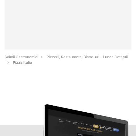
Șoimii Gastronomiei
Pizzerii, Restaurante, Bistro-uri - Lunca Cetăţuii
Pizza Italia