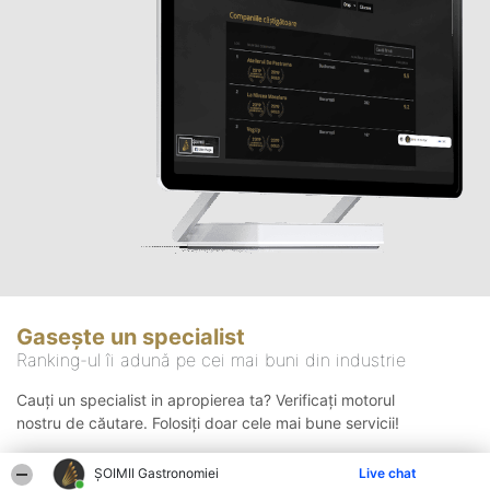
Gasește un specialist
Ranking-ul îi adună pe cei mai buni din industrie
Cauți un specialist in apropierea ta? Verificați motorul
nostru de căutare. Folosiți doar cele mai bune servicii!
ȘOIMII Gastronomiei
Live chat