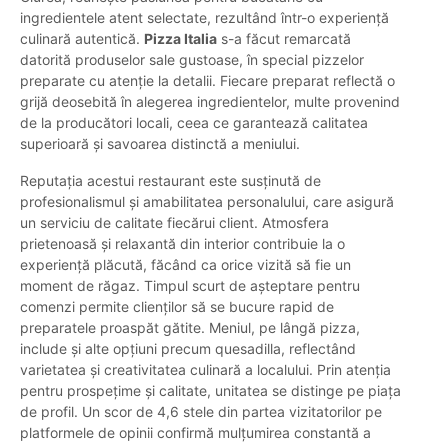
ingredientele atent selectate, rezultând într-o experiență
culinară autentică.
Pizza Italia
s-a făcut remarcată
datorită produselor sale gustoase, în special pizzelor
preparate cu atenție la detalii. Fiecare preparat reflectă o
grijă deosebită în alegerea ingredientelor, multe provenind
de la producători locali, ceea ce garantează calitatea
superioară și savoarea distinctă a meniului.
Reputația acestui restaurant este susținută de
profesionalismul și amabilitatea personalului, care asigură
un serviciu de calitate fiecărui client. Atmosfera
prietenoasă și relaxantă din interior contribuie la o
experiență plăcută, făcând ca orice vizită să fie un
moment de răgaz. Timpul scurt de așteptare pentru
comenzi permite clienților să se bucure rapid de
preparatele proaspăt gătite. Meniul, pe lângă pizza,
include și alte opțiuni precum quesadilla, reflectând
varietatea și creativitatea culinară a localului. Prin atenția
pentru prospețime și calitate, unitatea se distinge pe piața
de profil. Un scor de 4,6 stele din partea vizitatorilor pe
platformele de opinii confirmă mulțumirea constantă a