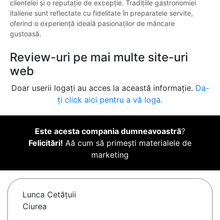
clientelei și o reputație de excepție. Tradițiile gastronomiei
italiene sunt reflectate cu fidelitate în preparatele servite,
oferind o experiență ideală pasionaților de mâncare
gustoasă.
Review-uri pe mai multe site-uri
web
Doar userii logați au acces la această informație.
Da-
ți click aici pentru a vă loga.
Este acesta compania dumneavoastră
?
Felicitări!
Aă cum să primești materialele de
marketing
Lunca Cetăţuii
Ciurea