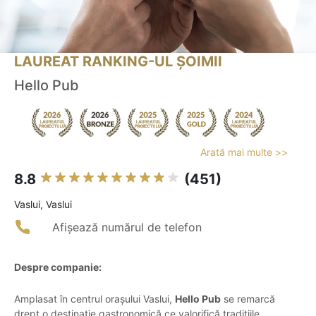
LAUREAT RANKING-UL ȘOIMII
Hello Pub
Arată mai multe >>
8.8
(451)
Vaslui, Vaslui
Afișează numărul de telefon
Despre companie:
Amplasat în centrul orașului Vaslui,
Hello Pub
se remarcă
drept o destinație gastronomică ce valorifică tradițiile