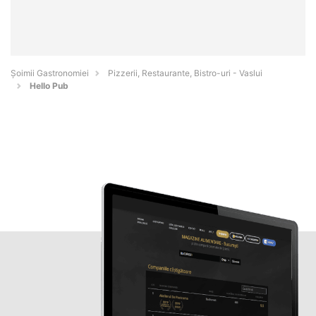
Șoimii Gastronomiei
Pizzerii, Restaurante, Bistro-uri - Vaslui
Hello Pub