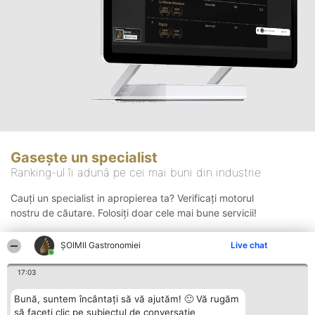
Gasește un specialist
Ranking-ul îi adună pe cei mai buni din industrie
Cauți un specialist in apropierea ta? Verificați motorul
nostru de căutare. Folosiți doar cele mai bune servicii!
ȘOIMII Gastronomiei
Live chat
Căutare
17:03
Bună, suntem încântați să vă ajutăm! 🙂 Vă rugăm
să faceți clic pe subiectul de conversație