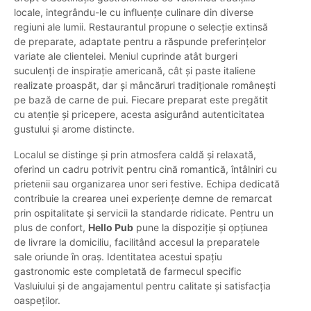
locale, integrându-le cu influențe culinare din diverse
regiuni ale lumii. Restaurantul propune o selecție extinsă
de preparate, adaptate pentru a răspunde preferințelor
variate ale clientelei. Meniul cuprinde atât burgeri
suculenți de inspirație americană, cât și paste italiene
realizate proaspăt, dar și mâncăruri tradiționale românești
pe bază de carne de pui. Fiecare preparat este pregătit
cu atenție și pricepere, acesta asigurând autenticitatea
gustului și arome distincte.
Localul se distinge și prin atmosfera caldă și relaxată,
oferind un cadru potrivit pentru cină romantică, întâlniri cu
prietenii sau organizarea unor seri festive. Echipa dedicată
contribuie la crearea unei experiențe demne de remarcat
prin ospitalitate și servicii la standarde ridicate. Pentru un
plus de confort,
Hello Pub
pune la dispoziție și opțiunea
de livrare la domiciliu, facilitând accesul la preparatele
sale oriunde în oraș. Identitatea acestui spațiu
gastronomic este completată de farmecul specific
Vasluiului și de angajamentul pentru calitate și satisfacția
oaspeților.