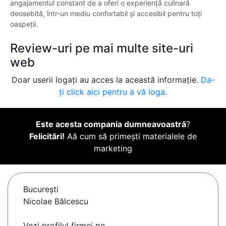
angajamentul constant de a oferi o experiență culinară
deosebită, într-un mediu confortabil și accesibil pentru toți
oaspeții.
Review-uri pe mai multe site-uri
web
Doar userii logați au acces la această informație.
Da-
ți click aici pentru a vă loga.
Este acesta compania dumneavoastră
?
Felicitări!
Aă cum să primești materialele de
marketing
Bucureşti
Nicolae Bălcescu
Vezi profilul firmei pe