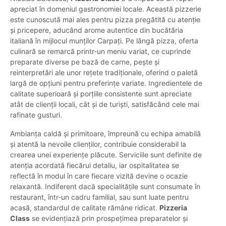
apreciat în domeniul gastronomiei locale. Această pizzerie
este cunoscută mai ales pentru pizza pregătită cu atenție
și pricepere, aducând arome autentice din bucătăria
italiană în mijlocul munților Carpați. Pe lângă pizza, oferta
culinară se remarcă printr-un meniu variat, ce cuprinde
preparate diverse pe bază de carne, pește și
reinterpretări ale unor rețete tradiționale, oferind o paletă
largă de opțiuni pentru preferințe variate. Ingredientele de
calitate superioară și porțiile consistente sunt apreciate
atât de clienții locali, cât și de turiști, satisfăcând cele mai
rafinate gusturi.
Ambianța caldă și primitoare, împreună cu echipa amabilă
și atentă la nevoile clienților, contribuie considerabil la
crearea unei experiențe plăcute. Serviciile sunt definite de
atenția acordată fiecărui detaliu, iar ospitalitatea se
reflectă în modul în care fiecare vizită devine o ocazie
relaxantă. Indiferent dacă specialitățile sunt consumate în
restaurant, într-un cadru familial, sau sunt luate pentru
acasă, standardul de calitate rămâne ridicat.
Pizzeria
Class
se evidențiază prin prospețimea preparatelor și