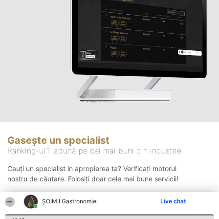
Gasește un specialist
Ranking-ul îi adună pe cei mai buni din industrie
Cauți un specialist in apropierea ta? Verificați motorul
nostru de căutare. Folosiți doar cele mai bune servicii!
ȘOIMII Gastronomiei
Live chat
Căutare