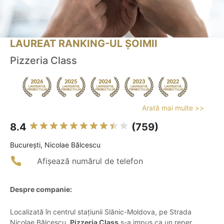
LAUREAT RANKING-UL ȘOIMII
Pizzeria Class
Arată mai multe >>
8.4
(759)
Bucureşti, Nicolae Bălcescu
Afișează numărul de telefon
Despre companie:
Localizată în centrul stațiunii Slănic-Moldova, pe Strada
Nicolae Bălcescu,
Pizzeria Class
s-a impus ca un reper