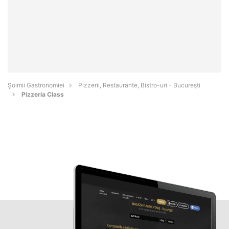
Șoimii Gastronomiei
Pizzerii, Restaurante, Bistro-uri - Bucureşti
Pizzeria Class