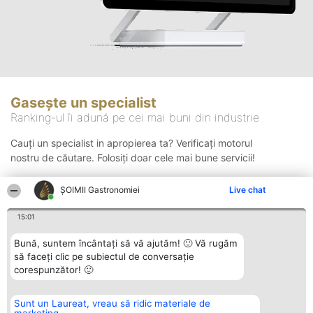
Gasește un specialist
Ranking-ul îi adună pe cei mai buni din industrie
Cauți un specialist in apropierea ta? Verificați motorul
nostru de căutare. Folosiți doar cele mai bune servicii!
ȘOIMII Gastronomiei
Live chat
Căutare
15:01
Bună, suntem încântați să vă ajutăm! 🙂 Vă rugăm
să faceți clic pe subiectul de conversație
corespunzător! 🙂
Sunt un Laureat, vreau să ridic materiale de
Organizator Ranking
Plebiscyt
Contact