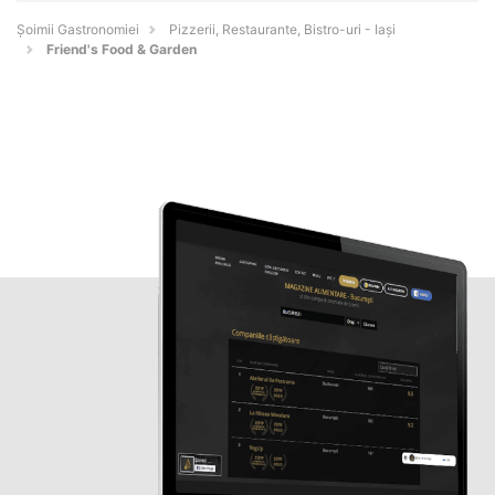
Șoimii Gastronomiei
Pizzerii, Restaurante, Bistro-uri - Iaşi
Friend's Food & Garden