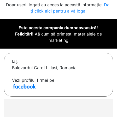
Doar userii logați au acces la această informație.
Da-
ți click aici pentru a vă loga.
Este acesta compania dumneavoastră
?
Felicitări!
Aă cum să primești materialele de
marketing
Iaşi
Bulevardul Carol I · Iasi, Romania
Vezi profilul firmei pe