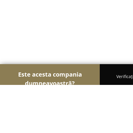
Este acesta compania
Verifica
dumneavoastră?
Șoimii Gastronomiei
Pizzerii, Restaurante, Bistr
Langoș a'la Pepe