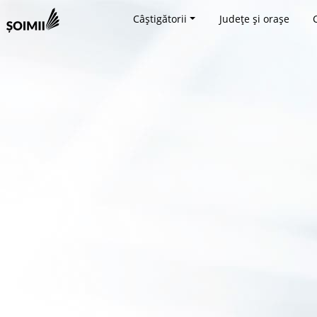
Câștigătorii
Județe și orașe