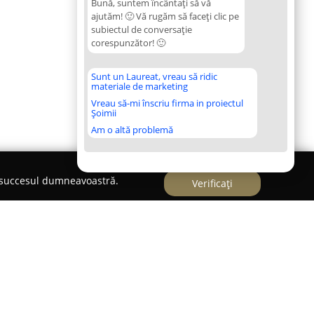
Bună, suntem încântați să vă
ajutăm! 🙂 Vă rugăm să faceți clic pe
subiectul de conversație
corespunzător! 🙂
Sunt un Laureat, vreau să ridic
materiale de marketing
Vreau să-mi înscriu firma in proiectul
Șoimii
Am o altă problemă
e succesul dumneavoastră.
Verificați