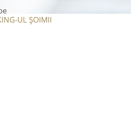
pe
ING-UL ȘOIMII