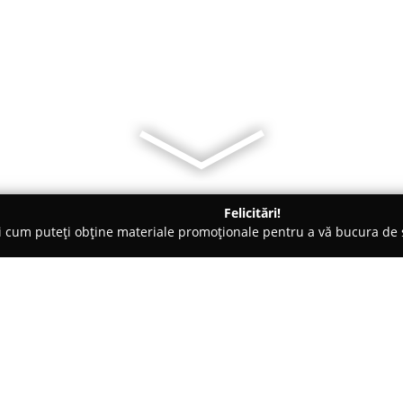
Felicitări!
ți cum puteți obține materiale promoționale pentru a vă bucura d
o-uri - Oradea
Langoș a'la Pepe