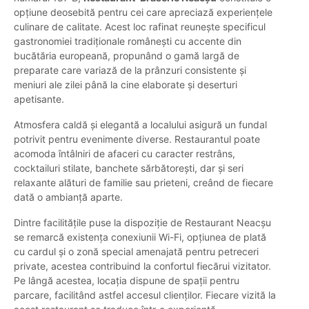
opțiune deosebită pentru cei care apreciază experiențele
culinare de calitate. Acest loc rafinat reunește specificul
gastronomiei tradiționale românești cu accente din
bucătăria europeană, propunând o gamă largă de
preparate care variază de la prânzuri consistente și
meniuri ale zilei până la cine elaborate și deserturi
apetisante.
Atmosfera caldă și elegantă a localului asigură un fundal
potrivit pentru evenimente diverse. Restaurantul poate
acomoda întâlniri de afaceri cu caracter restrâns,
cocktailuri stilate, banchete sărbătorești, dar și seri
relaxante alături de familie sau prieteni, creând de fiecare
dată o ambianță aparte.
Dintre facilitățile puse la dispoziție de Restaurant Neacșu
se remarcă existența conexiunii Wi-Fi, opțiunea de plată
cu cardul și o zonă special amenajată pentru petreceri
private, acestea contribuind la confortul fiecărui vizitator.
Pe lângă acestea, locația dispune de spații pentru
parcare, facilitând astfel accesul clienților. Fiecare vizită la