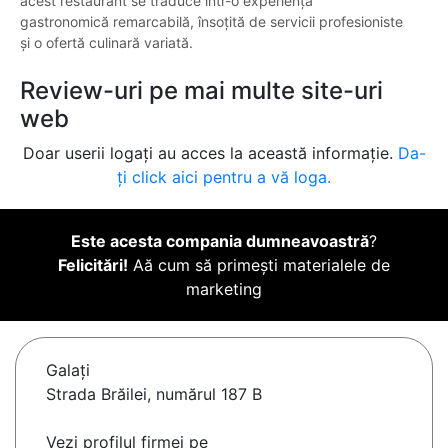
acest restaurant se traduce într-o experiență
gastronomică remarcabilă, însoțită de servicii profesioniste
și o ofertă culinară variată.
Review-uri pe mai multe site-uri
web
Doar userii logați au acces la această informație.
Da-
ți click aici pentru a vă loga.
Este acesta compania dumneavoastră
?
Felicitări!
Aă cum să primești materialele de
marketing
Galaţi
Strada Brăilei, numărul 187 B
Vezi profilul firmei pe