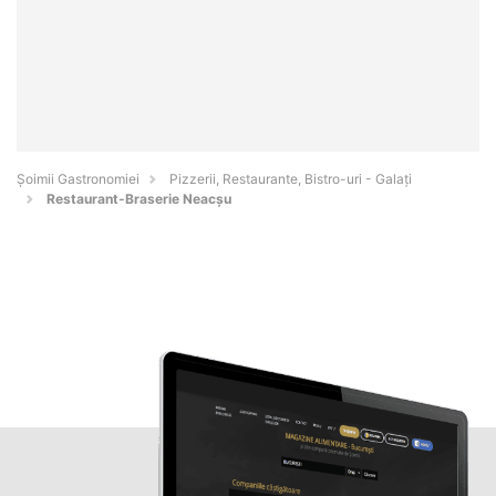
Șoimii Gastronomiei
Pizzerii, Restaurante, Bistro-uri - Galaţi
Restaurant-Braserie Neacșu