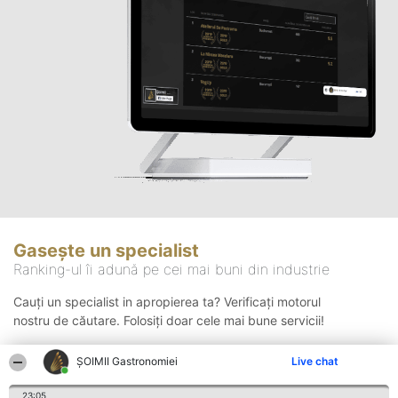
Gasește un specialist
Ranking-ul îi adună pe cei mai buni din industrie
Cauți un specialist in apropierea ta? Verificați motorul
nostru de căutare. Folosiți doar cele mai bune servicii!
ȘOIMII Gastronomiei
Live chat
Căutare
23:05