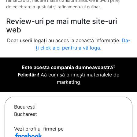
remarcabilă, fiecare masă transformându-se într-un prilej
de celebrare a gustului și rafinamentului culinar.
Review-uri pe mai multe site-uri
web
Doar userii logați au acces la această informație.
Da-
ți click aici pentru a vă loga.
Este acesta compania dumneavoastră
?
Felicitări!
Aă cum să primești materialele de
marketing
Bucureşti
Bucharest
Vezi profilul firmei pe