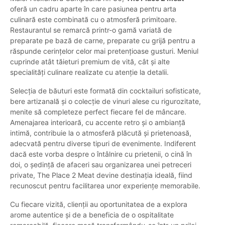
oferă un cadru aparte în care pasiunea pentru arta
culinară este combinată cu o atmosferă primitoare.
Restaurantul se remarcă printr-o gamă variată de
preparate pe bază de carne, preparate cu grijă pentru a
răspunde cerințelor celor mai pretențioase gusturi. Meniul
cuprinde atât tăieturi premium de vită, cât și alte
specialități culinare realizate cu atenție la detalii.
Selecția de băuturi este formată din cocktailuri sofisticate,
bere artizanală și o colecție de vinuri alese cu rigurozitate,
menite să completeze perfect fiecare fel de mâncare.
Amenajarea interioară, cu accente retro și o ambianță
intimă, contribuie la o atmosferă plăcută și prietenoasă,
adecvată pentru diverse tipuri de evenimente. Indiferent
dacă este vorba despre o întâlnire cu prietenii, o cină în
doi, o ședință de afaceri sau organizarea unei petreceri
private, The Place 2 Meat devine destinația ideală, fiind
recunoscut pentru facilitarea unor experiențe memorabile.
Cu fiecare vizită, clienții au oportunitatea de a explora
arome autentice și de a beneficia de o ospitalitate