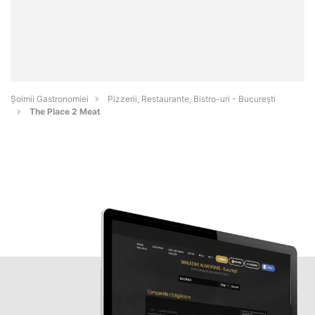
Șoimii Gastronomiei
Pizzerii, Restaurante, Bistro-uri - Bucureşti
The Place 2 Meat