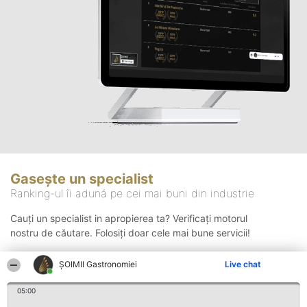
Gasește un specialist
Ranking-ul îi adună pe cei mai buni din industrie
Cauți un specialist in apropierea ta? Verificați motorul
nostru de căutare. Folosiți doar cele mai bune servicii!
ȘOIMII Gastronomiei
Live chat
Căutare
05:00