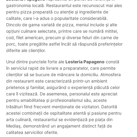
gastronomia locală. Restaurantul este recunoscut mai ales
pentru pizza preparată cu atenție și ingrediente de
calitate, care i-a adus o popularitate considerabilă.
Dincolo de gama variată de pizza, meniul include și alte
opțiuni culinare selectate, printre care se numără mititei,
cod, filet american, precum și diverse feluri din carne de
porc, toate pregătite astfel încât să răspundă preferințelor
diferite ale clienților.
Unul dintre punctele forte ale
Losteria Papageno
constă
în serviciul rapid de livrare a preparatelor, care permite
clienților să se bucure de mâncare la domiciliu. Atmosfera
din restaurant este caracterizată printr-un ambient
prietenos și familial, asigurând o experiență plăcută celor
care îl vizitează. De asemenea, personalul este apreciat
pentru amabilitatea și profesionalismul său, aceste
trăsături fiind frecvent menționate de vizitatori. Datorită
acestei combinații de ospitalitate atentă și pasiune pentru
arta culinară, restaurantul se evidențiază pe piața din
Mediaș, demonstrând un angajament distinct față de
calitatea serviciilor oferite.