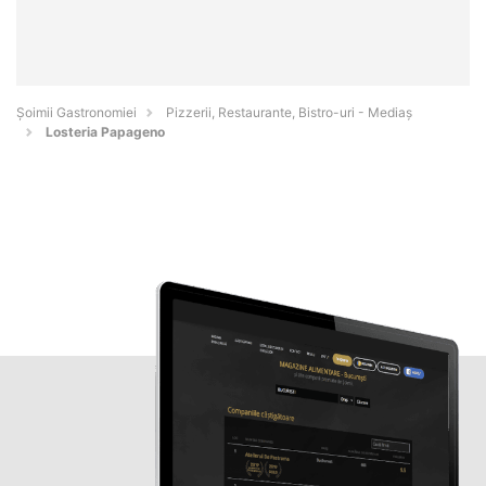
Șoimii Gastronomiei
Pizzerii, Restaurante, Bistro-uri - Mediaş
Losteria Papageno