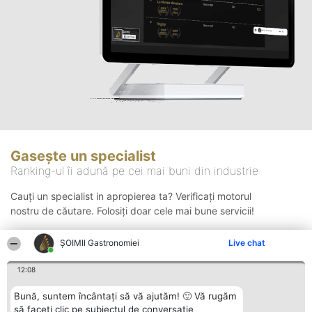
Gasește un specialist
Ranking-ul îi adună pe cei mai buni din industrie
Cauți un specialist in apropierea ta? Verificați motorul
nostru de căutare. Folosiți doar cele mai bune servicii!
ȘOIMII Gastronomiei
Live chat
Căutare
12:08
Bună, suntem încântați să vă ajutăm! 🙂 Vă rugăm
să faceți clic pe subiectul de conversație