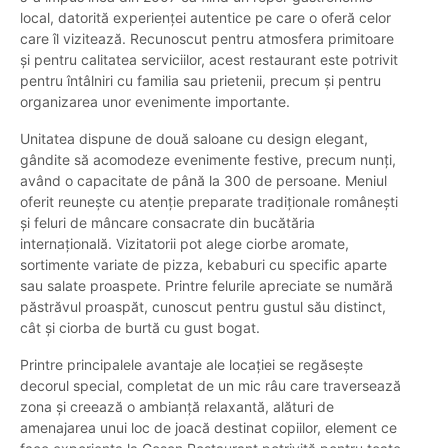
local, datorită experienței autentice pe care o oferă celor
care îl vizitează. Recunoscut pentru atmosfera primitoare
și pentru calitatea serviciilor, acest restaurant este potrivit
pentru întâlniri cu familia sau prietenii, precum și pentru
organizarea unor evenimente importante.
Unitatea dispune de două saloane cu design elegant,
gândite să acomodeze evenimente festive, precum nunți,
având o capacitate de până la 300 de persoane. Meniul
oferit reunește cu atenție preparate tradiționale românești
și feluri de mâncare consacrate din bucătăria
internațională. Vizitatorii pot alege ciorbe aromate,
sortimente variate de pizza, kebaburi cu specific aparte
sau salate proaspete. Printre felurile apreciate se numără
păstrăvul proaspăt, cunoscut pentru gustul său distinct,
cât și ciorba de burtă cu gust bogat.
Printre principalele avantaje ale locației se regăsește
decorul special, completat de un mic râu care traversează
zona și creează o ambianță relaxantă, alături de
amenajarea unui loc de joacă destinat copiilor, element ce