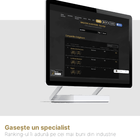
Gasește un specialist
Ranking-ul îi adună pe cei mai buni din industrie