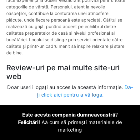
face experiența la Gosen Restaurant potrivită pentru toate
categoriile de vârstă. Personalul, atent la nevoile
oaspeților, contribuie la conturarea unei atmosfere
plăcute, unde fiecare persoană este apreciată. Gătitul se
realizează cu grijă, punând accent pe echilibrul dintre
calitatea preparatelor de casă și nivelul profesional al
bucătăriei. Localul se distinge prin servicii orientate către
calitate și printr-un cadru menit să inspire relaxare și stare
de bine.
Review-uri pe mai multe site-uri
web
Doar userii logați au acces la această informație.
Da-
ți click aici pentru a vă loga.
Este acesta compania dumneavoastră
?
Felicitări!
Aă cum să primești materialele de
marketing