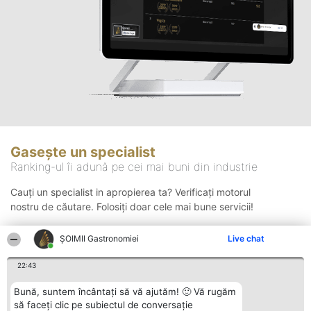
Gasește un specialist
Ranking-ul îi adună pe cei mai buni din industrie
Cauți un specialist in apropierea ta? Verificați motorul
nostru de căutare. Folosiți doar cele mai bune servicii!
ȘOIMII Gastronomiei
Live chat
Căutare
22:43
Bună, suntem încântați să vă ajutăm! 🙂 Vă rugăm
să faceți clic pe subiectul de conversație