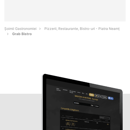
Șoimii Gastronomiei
Pizzerii, Restaurante, Bistro-uri - Piatra Neamţ
Grab Bistro