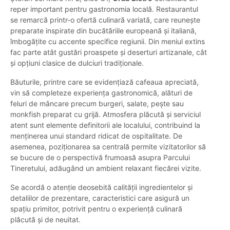
reper important pentru gastronomia locală. Restaurantul
se remarcă printr-o ofertă culinară variată, care reunește
preparate inspirate din bucătăriile europeană și italiană,
îmbogățite cu accente specifice regiunii. Din meniul extins
fac parte atât gustări proaspete și deserturi artizanale, cât
și opțiuni clasice de dulciuri tradiționale.
Băuturile, printre care se evidențiază cafeaua apreciată,
vin să completeze experiența gastronomică, alături de
feluri de mâncare precum burgeri, salate, pește sau
monkfish preparat cu grijă. Atmosfera plăcută și serviciul
atent sunt elemente definitorii ale localului, contribuind la
menținerea unui standard ridicat de ospitalitate. De
asemenea, poziționarea sa centrală permite vizitatorilor să
se bucure de o perspectivă frumoasă asupra Parcului
Tineretului, adăugând un ambient relaxant fiecărei vizite.
Se acordă o atenție deosebită calității ingredientelor și
detaliilor de prezentare, caracteristici care asigură un
spațiu primitor, potrivit pentru o experiență culinară
plăcută și de neuitat.