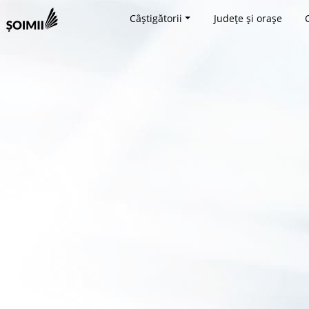
Câștigătorii
Județe și orașe