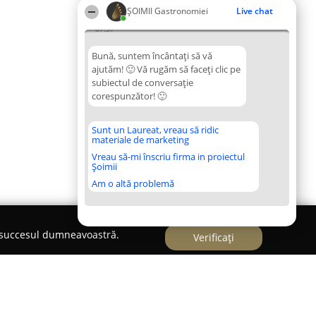
ȘOIMII Gastronomiei
Live chat
07:37
Bună, suntem încântați să vă
ajutăm! 🙂 Vă rugăm să faceți clic pe
subiectul de conversație
corespunzător! 🙂
Sunt un Laureat, vreau să ridic
materiale de marketing
Vreau să-mi înscriu firma in proiectul
Șoimii
Am o altă problemă
e succesul dumneavoastră.
Verificați