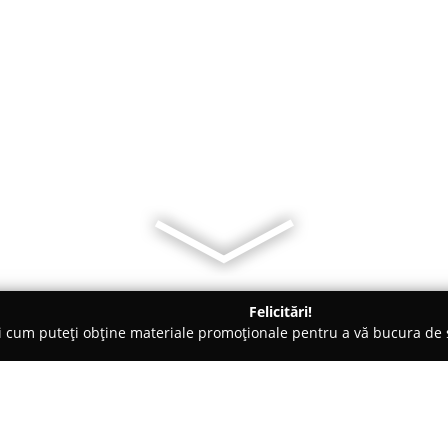
Felicitări!
ți cum puteți obține materiale promoționale pentru a vă bucura d
o-uri - Constanţa
La O Pizza