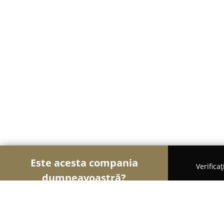
Este acesta compania
Verifica
dumneavoastră?
Șoimii Gastronomiei
Pizzerii, Restaurante, Bistr