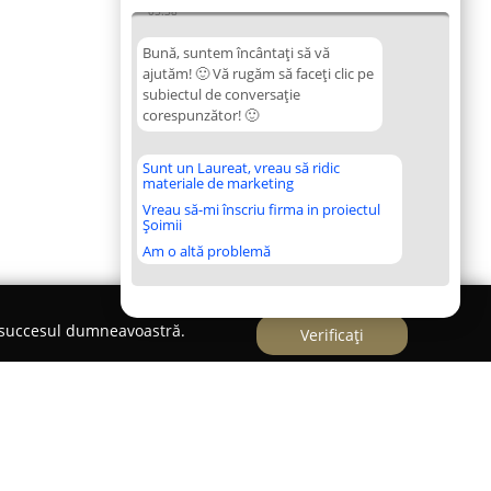
05:38
Bună, suntem încântați să vă
ajutăm! 🙂 Vă rugăm să faceți clic pe
subiectul de conversație
corespunzător! 🙂
Sunt un Laureat, vreau să ridic
materiale de marketing
Vreau să-mi înscriu firma in proiectul
Șoimii
Am o altă problemă
e succesul dumneavoastră.
Verificați