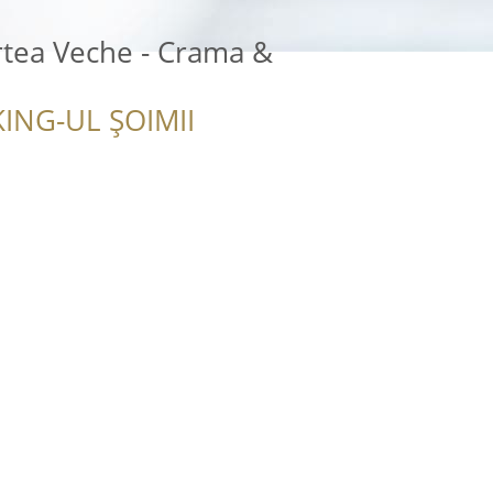
rtea Veche - Crama &
ING-UL ȘOIMII