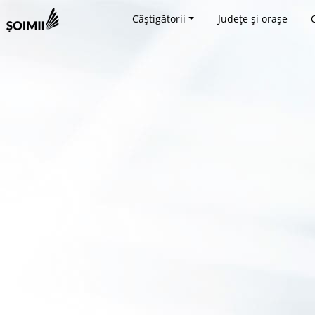
Câștigătorii
Județe și orașe