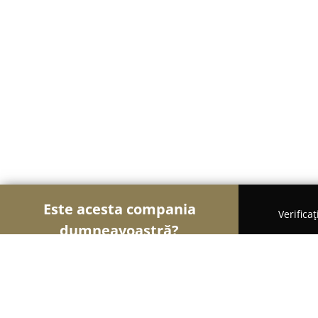
Este acesta compania
Verifica
dumneavoastră?
Șoimii Gastronomiei
Pizzerii, Restaurante, Bistr