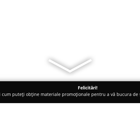
Felicitări!
ți cum puteți obține materiale promoționale pentru a vă bucura d
o-uri - Bacău
Restaurant Curtea Veche - Crama & Terasa