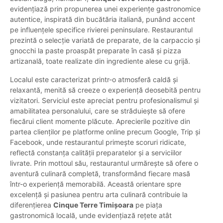
evidențiază prin propunerea unei experiențe gastronomice
autentice, inspirată din bucătăria italiană, punând accent
pe influențele specifice rivierei peninsulare. Restaurantul
prezintă o selecție variată de preparate, de la carpaccio și
gnocchi la paste proaspăt preparate în casă și pizza
artizanală, toate realizate din ingrediente alese cu grijă.
Localul este caracterizat printr-o atmosferă caldă și
relaxantă, menită să creeze o experiență deosebită pentru
vizitatori. Serviciul este apreciat pentru profesionalismul și
amabilitatea personalului, care se străduiește să ofere
fiecărui client momente plăcute. Aprecierile pozitive din
partea clienților pe platforme online precum Google, Trip și
Facebook, unde restaurantul primește scoruri ridicate,
reflectă constanța calității preparatelor și a serviciilor
livrate. Prin mottoul său, restaurantul urmărește să ofere o
aventură culinară completă, transformând fiecare masă
într-o experiență memorabilă. Această orientare spre
excelență și pasiunea pentru arta culinară contribuie la
diferențierea
Cinque Terre Timișoara
pe piața
gastronomică locală, unde evidențiază rețete atât