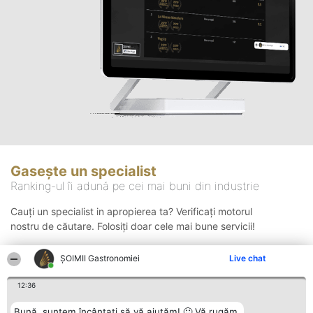
Gasește un specialist
Ranking-ul îi adună pe cei mai buni din industrie
Cauți un specialist in apropierea ta? Verificați motorul
nostru de căutare. Folosiți doar cele mai bune servicii!
ȘOIMII Gastronomiei
Live chat
Căutare
12:36
Bună, suntem încântați să vă ajutăm! 🙂 Vă rugăm