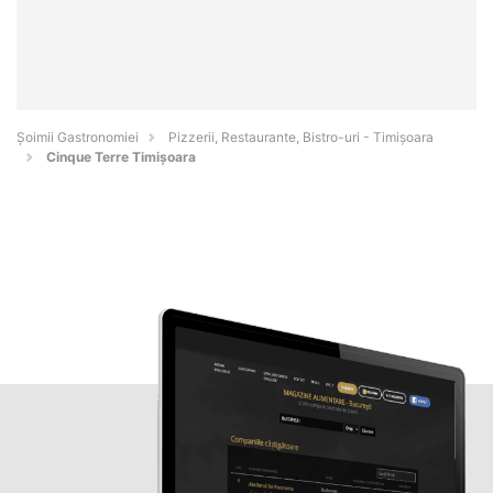
Șoimii Gastronomiei
Pizzerii, Restaurante, Bistro-uri - Timişoara
Cinque Terre Timișoara