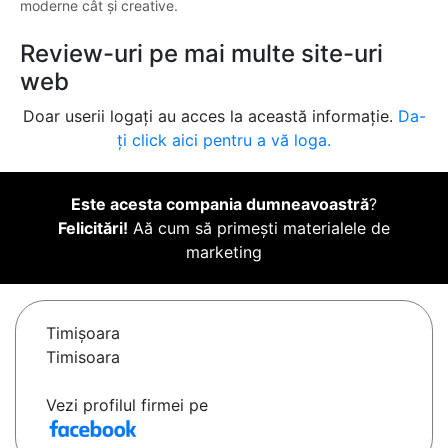
moderne cât și creative.
Review-uri pe mai multe site-uri
web
Doar userii logați au acces la această informație.
Da-
ți click aici pentru a vă loga.
Este acesta compania dumneavoastră
?
Felicitări!
Aă cum să primești materialele de
marketing
Timişoara
Timisoara
Vezi profilul firmei pe