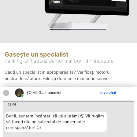
Gasește un specialist
Ranking-ul îi adună pe cei mai buni din industrie
Cauți un specialist in apropierea ta? Verificați motorul
nostru de căutare. Folosiți doar cele mai bune servicii!
ȘOIMII Gastronomiei
Live chat
Căutare
03:04
Bună, suntem încântați să vă ajutăm! 🙂 Vă rugăm
să faceți clic pe subiectul de conversație
corespunzător! 🙂