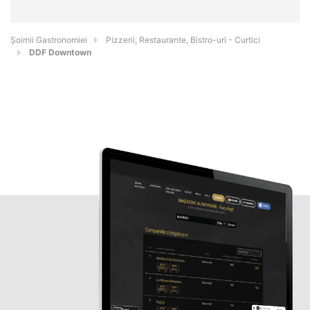
Șoimii Gastronomiei
Pizzerii, Restaurante, Bistro-uri - Curtici
DDF Downtown