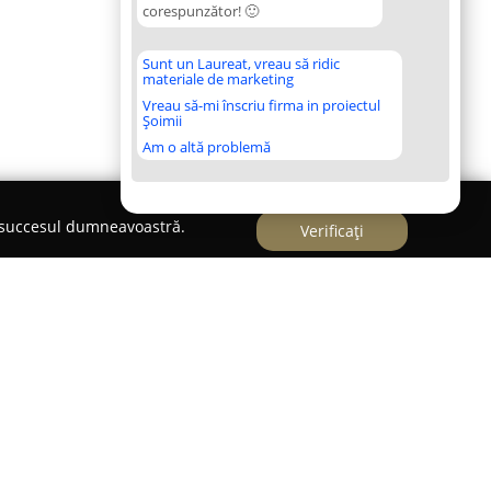
corespunzător! 🙂
Sunt un Laureat, vreau să ridic
materiale de marketing
Vreau să-mi înscriu firma in proiectul
Șoimii
Am o altă problemă
e succesul dumneavoastră.
Verificați
redeal, pe Bulevardul Mihail Săulescu, numărul
unte
se remarcă drept o destinație gastronomică