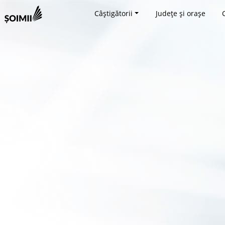
Câștigătorii
Județe și orașe