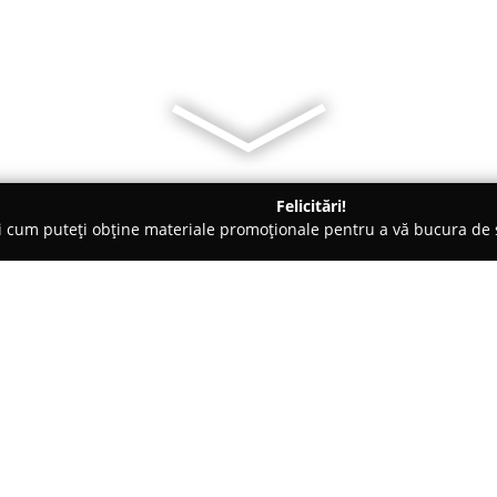
Felicitări!
ți cum puteți obține materiale promoționale pentru a vă bucura d
-uri - Predeal
Ceaunul de munte
Despre companie:
Amplasat în centrul orașului P
12, restaurantul
Ceaunul de M