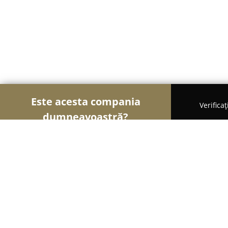
Este acesta compania
Verifica
dumneavoastră?
Șoimii Gastronomiei
Pizzerii, Restaurante, Bistro
Ceaunul de munte