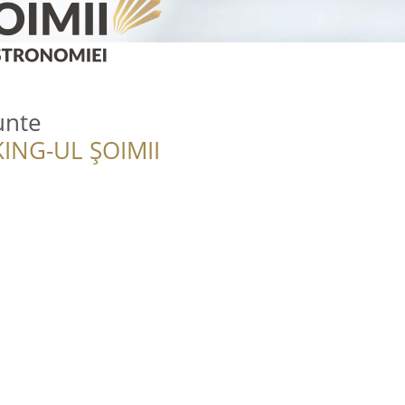
unte
ING-UL ȘOIMII