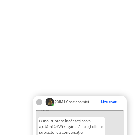
ȘOIMII Gastronomiei
Live chat
18:46
Bună, suntem încântați să vă
ajutăm! 🙂 Vă rugăm să faceți clic pe
subiectul de conversație