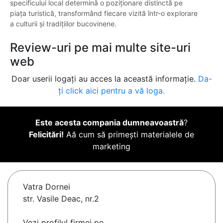
specificului local determină o poziționare distinctă pe
piața turistică, transformând fiecare vizită într-o explorare
a culturii și tradițiilor bucovinene.
Review-uri pe mai multe site-uri
web
Doar userii logați au acces la această informație.
Da-
ți click aici pentru a vă loga.
Este acesta compania dumneavoastră
?
Felicitări!
Aă cum să primești materialele de
marketing
Vatra Dornei
str. Vasile Deac, nr.2
Vezi profilul firmei pe