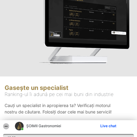
Gasește un specialist
Ranking-ul îi adună pe cei mai buni din industrie
Cauți un specialist in apropierea ta? Verificați motorul
nostru de căutare. Folosiți doar cele mai bune servicii!
ȘOIMII Gastronomiei
Live chat
Căutare