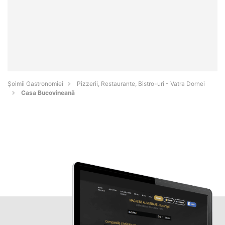
Șoimii Gastronomiei
Pizzerii, Restaurante, Bistro-uri - Vatra Dornei
Casa Bucovineană