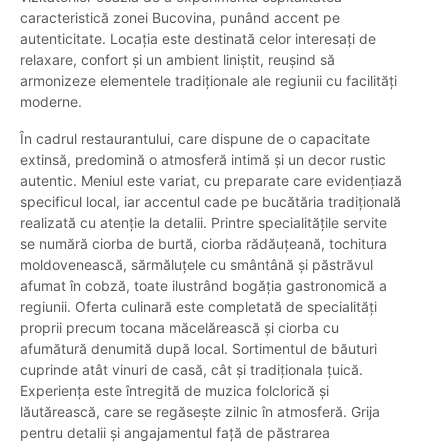
caracteristică zonei Bucovina, punând accent pe
autenticitate. Locația este destinată celor interesați de
relaxare, confort și un ambient liniștit, reușind să
armonizeze elementele tradiționale ale regiunii cu facilități
moderne.
În cadrul restaurantului, care dispune de o capacitate
extinsă, predomină o atmosferă intimă și un decor rustic
autentic. Meniul este variat, cu preparate care evidențiază
specificul local, iar accentul cade pe bucătăria tradițională
realizată cu atenție la detalii. Printre specialitățile servite
se numără ciorba de burtă, ciorba rădăuțeană, tochitura
moldovenească, sărmăluțele cu smântână și păstrăvul
afumat în cobză, toate ilustrând bogăția gastronomică a
regiunii. Oferta culinară este completată de specialități
proprii precum tocana măcelărească și ciorba cu
afumătură denumită după local. Sortimentul de băuturi
cuprinde atât vinuri de casă, cât și tradiționala țuică.
Experiența este întregită de muzica folclorică și
lăutărească, care se regăsește zilnic în atmosferă. Grija
pentru detalii și angajamentul față de păstrarea