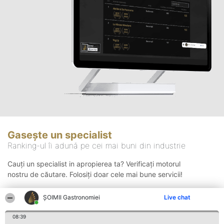
Gasește un specialist
Ranking-ul îi adună pe cei mai buni din industrie
Cauți un specialist in apropierea ta? Verificați motorul
nostru de căutare. Folosiți doar cele mai bune servicii!
ȘOIMII Gastronomiei
Live chat
Căutare
08:39