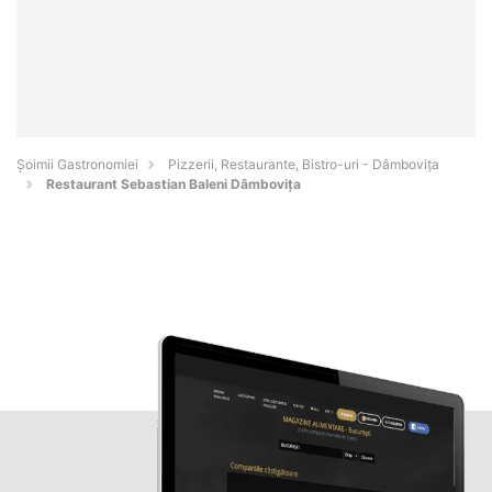
Șoimii Gastronomiei
Pizzerii, Restaurante, Bistro-uri - Dâmboviţa
Restaurant Sebastian Baleni Dâmbovița