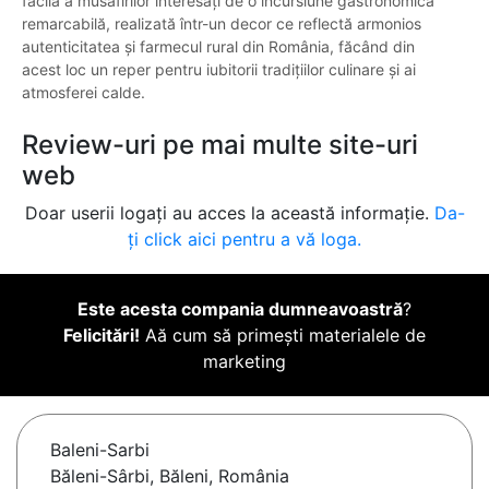
facilă a musafirilor interesați de o incursiune gastronomică
remarcabilă, realizată într-un decor ce reflectă armonios
autenticitatea și farmecul rural din România, făcând din
acest loc un reper pentru iubitorii tradițiilor culinare și ai
atmosferei calde.
Review-uri pe mai multe site-uri
web
Doar userii logați au acces la această informație.
Da-
ți click aici pentru a vă loga.
Este acesta compania dumneavoastră
?
Felicitări!
Aă cum să primești materialele de
marketing
Baleni-Sarbi
Băleni-Sârbi, Băleni, România