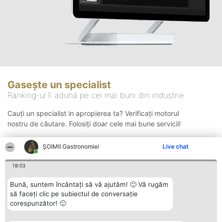
Gasește un specialist
Ranking-ul îi adună pe cei mai buni din industrie
Cauți un specialist in apropierea ta? Verificați motorul
nostru de căutare. Folosiți doar cele mai bune servicii!
ȘOIMII Gastronomiei
Live chat
Căutare
18:03
Bună, suntem încântați să vă ajutăm! 🙂 Vă rugăm
să faceți clic pe subiectul de conversație
corespunzător! 🙂