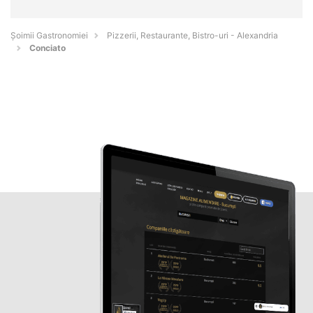
Șoimii Gastronomiei
Pizzerii, Restaurante, Bistro-uri - Alexandria
Conciato