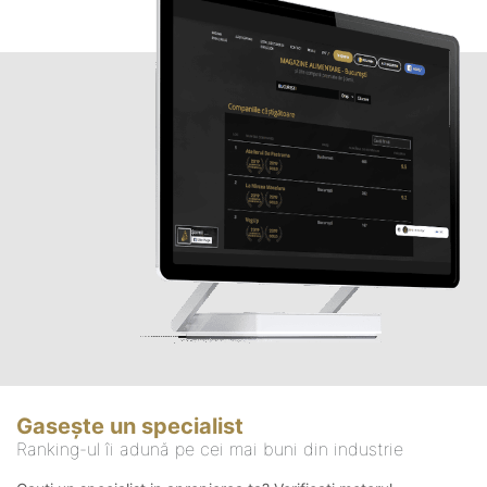
Gasește un specialist
Ranking-ul îi adună pe cei mai buni din industrie