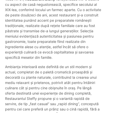
cu aspect de casă negustorească, specifice secolului al
XIX-lea, conferind locului un farmec aparte. Cu o activitate
de peste douăzeci de ani, acest restaurant și-a construit
identitatea punând accent pe preparatele românești
tradiționale, realizate după rețete familiale care au fost
păstrate și transmise de-a lungul generațiilor. Selecția
meniului evidențiază autenticitatea și pasiunea pentru
gastronomie, toate preparatele fiind realizate din
ingrediente alese cu atenție, astfel încât să ofere o
experiență culinară ce evocă ospitalitatea și savoarea
specifică meselor din familie.
Ambianța interioară este definită de un stil modern și
actual, completat de o paletă cromatică proaspătă și
decorată cu plante naturale, contribuind la crearea unui
mediu relaxant și prietenos, potrivit atât pentru întâlniri
culinare cât și pentru cine obișnuite în oraș. Pe lângă
oferta destinată unei experiențe de dining completă,
Restaurantul Steffy propune și o variantă rapidă de
servire, de tip „fast casual” sau „rapid dining”, concepută
pentru cei care preferă un prânz sau o cină rapidă, fără a