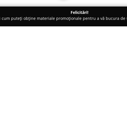
Felicitări!
ți cum puteți obține materiale promoționale pentru a vă bucura d
o-uri - Bucureşti
Restaurant Zet
Despre companie:
Restaurant Zet
este recunoscut 
București, pe Strada Palatul Just
spațiu elegant propune o expe
sofisticat, dar în același timp p
Arată mai multe >>
Restaurantul dispune atât de un
o terasă amenajată pentru a ofer
cât și organizării unor evenime
diversitatea, meniul reușind s