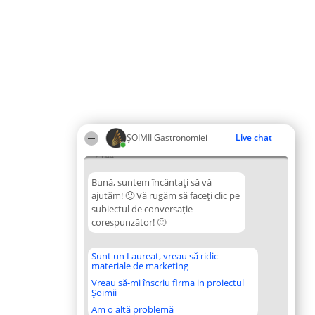
ȘOIMII Gastronomiei
Live chat
23:44
Bună, suntem încântați să vă
ajutăm! 🙂 Vă rugăm să faceți clic pe
subiectul de conversație
corespunzător! 🙂
Sunt un Laureat, vreau să ridic
materiale de marketing
Vreau să-mi înscriu firma in proiectul
Șoimii
Am o altă problemă