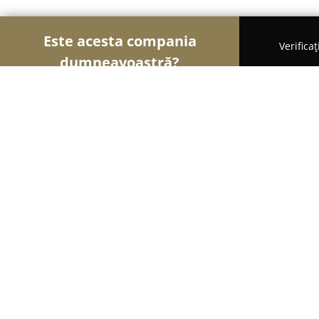
Este acesta compania
Verifica
dumneavoastră?
Șoimii Gastronomiei
Pizzerii, Restaurante, Bistr
Restaurant Zet
8
(757)
Bucureşti, Palatul de Justitie nr. 60
Afișează numărul de telefon