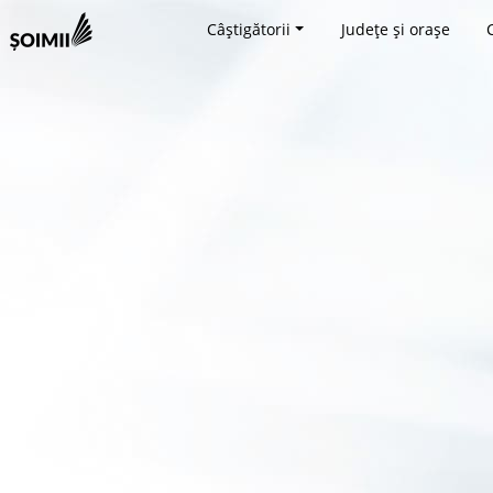
Câștigătorii
Județe și orașe