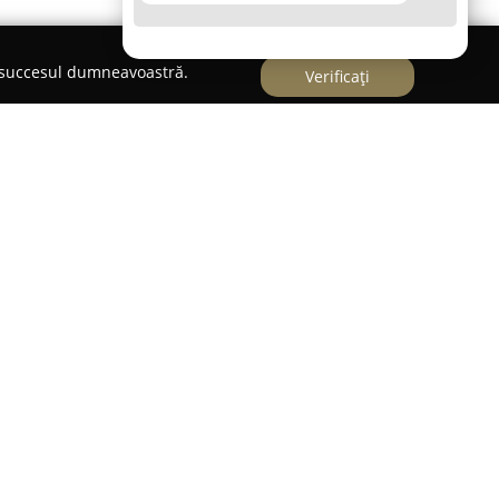
e succesul dumneavoastră.
Verificați
ca o locație culinară distinctă, situată central în
iției 60, în proximitatea Pieței Unirii. Acest
riență gastronomică remarcabilă într-un mediu
rimitor.
 salon interior, decorat cu rafinament, cât și de
i alternative potrivite atât întâlnirilor private,
nte speciale. Oferta culinară evidențiază
ă combine subtil preparatele bucătăriei românești