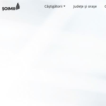
Câștigătorii
Județe și orașe