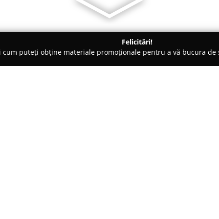
Felicitări!
ți cum puteți obține materiale promoționale pentru a vă bucura d
o-uri - Bucureşti
Restaurantul Paunita
Despre companie:
Restaurantul Păunița
își desfă
Grigorescu, la numărul 31A, în 
un mediu plăcut și ospitalier, f
mâncare ce îmbină influențe ro
Arată mai multe >>
dispoziție un meniu bogat, ce i
variate, salate proaspete și de
selecție rafinată de băuturi.