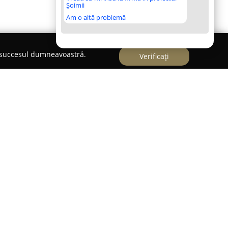
Șoimii
Am o altă problemă
e succesul dumneavoastră.
Verificați
șoară activitatea pe Bulevardul Nicolae
sectorul 3 al Capitalei. Acesta se remarcă printr-
iind apreciat pentru selecția extinsă de feluri de
mânești și internaționale. Spațiul pune la
nclude, printre altele, preparate din carne, supe
serturi atent realizate, toate acompaniate de o