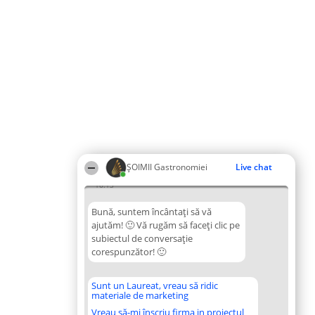
ȘOIMII Gastronomiei
Live chat
16:13
Bună, suntem încântați să vă
ajutăm! 🙂 Vă rugăm să faceți clic pe
subiectul de conversație
corespunzător! 🙂
Sunt un Laureat, vreau să ridic
materiale de marketing
Vreau să-mi înscriu firma in proiectul