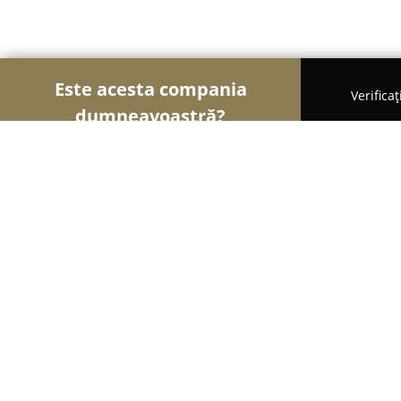
Este acesta compania
Verifica
dumneavoastră?
Șoimii Gastronomiei
Pizzerii, Restaurante, Bistr
Restaurantul Paunita
8
(490)