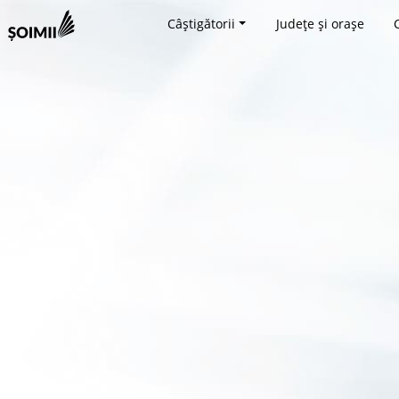
Câștigătorii
Județe și orașe