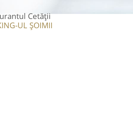
urantul Cetății
ING-UL ȘOIMII