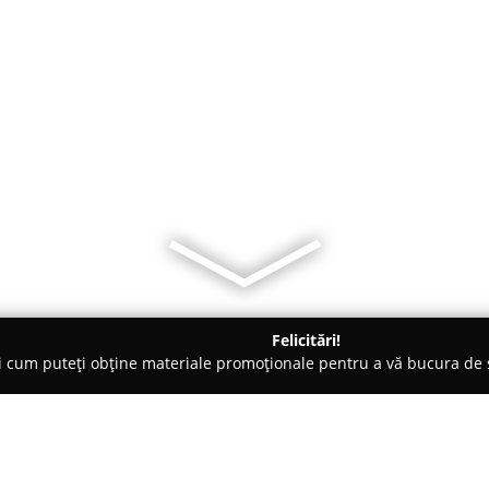
Felicitări!
ți cum puteți obține materiale promoționale pentru a vă bucura d
-uri - Alba Iulia
PUB 13 - Restaurantul Cetății