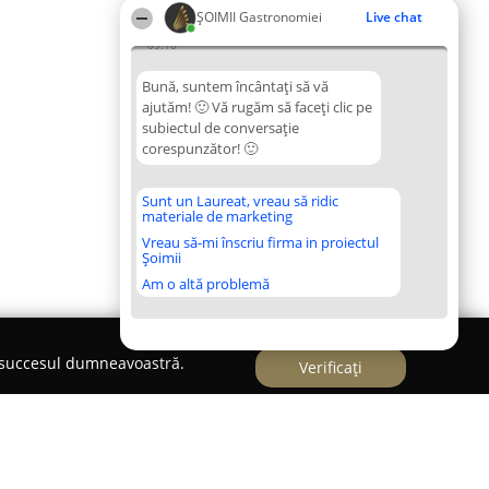
ȘOIMII Gastronomiei
Live chat
09:10
Bună, suntem încântați să vă
ajutăm! 🙂 Vă rugăm să faceți clic pe
subiectul de conversație
corespunzător! 🙂
Sunt un Laureat, vreau să ridic
materiale de marketing
Vreau să-mi înscriu firma in proiectul
Șoimii
Am o altă problemă
e succesul dumneavoastră.
Verificați