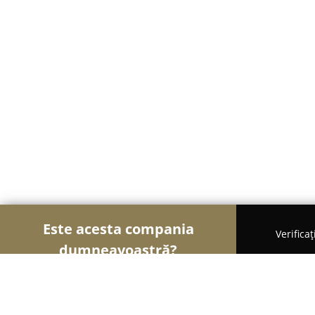
Este acesta compania
Verifica
dumneavoastră?
Șoimii Gastronomiei
Pizzerii, Restaurante, Bistro