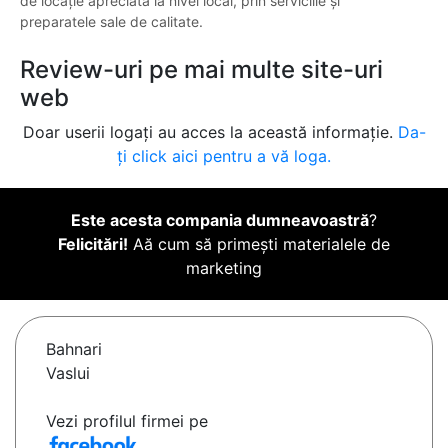
de locație apreciată la nivel local, prin serviciile și
preparatele sale de calitate.
Review-uri pe mai multe site-uri
web
Doar userii logați au acces la această informație.
Da-
ți click aici pentru a vă loga.
Este acesta compania dumneavoastră
?
Felicitări!
Aă cum să primești materialele de
marketing
Bahnari
Vaslui
Vezi profilul firmei pe