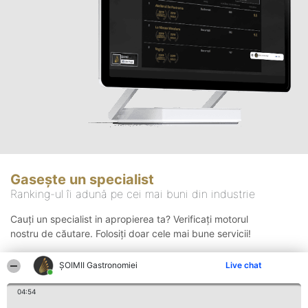
Gasește un specialist
Ranking-ul îi adună pe cei mai buni din industrie
Cauți un specialist in apropierea ta? Verificați motorul
nostru de căutare. Folosiți doar cele mai bune servicii!
ȘOIMII Gastronomiei
Live chat
Căutare
04:54