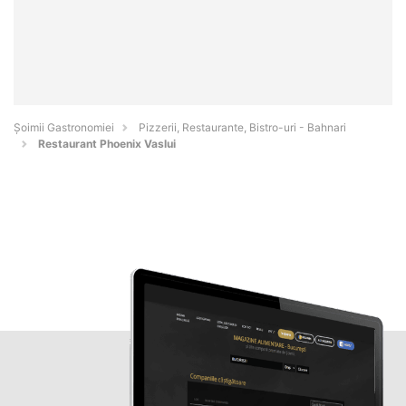
Șoimii Gastronomiei
Pizzerii, Restaurante, Bistro-uri - Bahnari
Restaurant Phoenix Vaslui