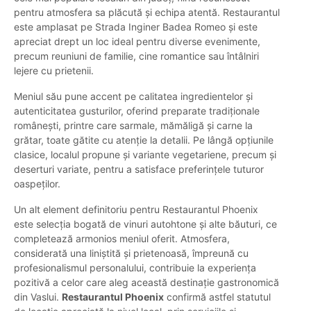
pentru atmosfera sa plăcută și echipa atentă. Restaurantul
este amplasat pe Strada Inginer Badea Romeo și este
apreciat drept un loc ideal pentru diverse evenimente,
precum reuniuni de familie, cine romantice sau întâlniri
lejere cu prietenii.
Meniul său pune accent pe calitatea ingredientelor și
autenticitatea gusturilor, oferind preparate tradiționale
românești, printre care sarmale, mămăligă și carne la
grătar, toate gătite cu atenție la detalii. Pe lângă opțiunile
clasice, localul propune și variante vegetariene, precum și
deserturi variate, pentru a satisface preferințele tuturor
oaspeților.
Un alt element definitoriu pentru Restaurantul Phoenix
este selecția bogată de vinuri autohtone și alte băuturi, ce
completează armonios meniul oferit. Atmosfera,
considerată una liniștită și prietenoasă, împreună cu
profesionalismul personalului, contribuie la experiența
pozitivă a celor care aleg această destinație gastronomică
din Vaslui.
Restaurantul Phoenix
confirmă astfel statutul